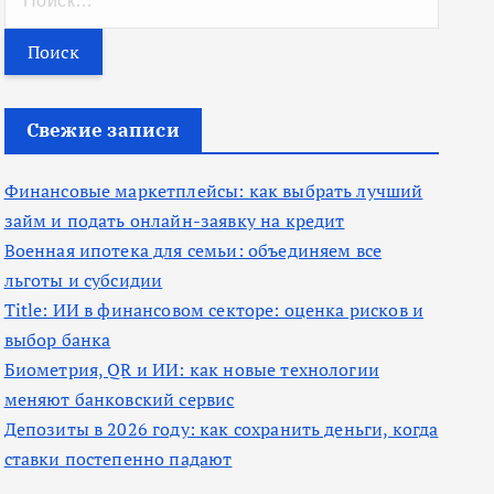
а
й
т
и
Свежие записи
:
Финансовые маркетплейсы: как выбрать лучший
займ и подать онлайн-заявку на кредит
Военная ипотека для семьи: объединяем все
льготы и субсидии
Title: ИИ в финансовом секторе: оценка рисков и
выбор банка
Биометрия, QR и ИИ: как новые технологии
меняют банковский сервис
Депозиты в 2026 году: как сохранить деньги, когда
ставки постепенно падают