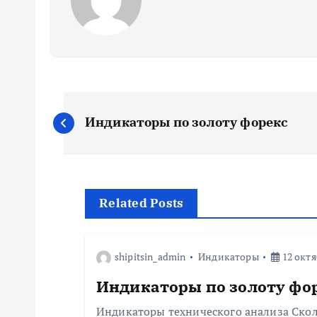
Н
Индикаторы по золоту форекс
а
в
Related Posts
и
г
shipitsin_admin
Индикаторы
12 октя
Индикаторы по золоту фо
а
Индикаторы технического анализа Ско