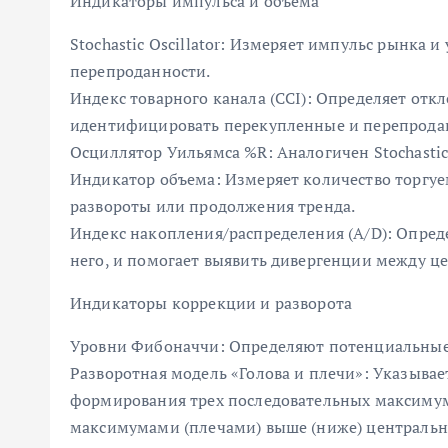
Индикаторы импульса и объема
Stochastic Oscillator: Измеряет импульс рынка 
перепроданности.
Индекс товарного канала (CCI): Определяет отк
идентифицировать перекупленные и перепрода
Осциллятор Уильямса %R: Аналогичен Stochastic 
Индикатор объема: Измеряет количество торгу
развороты или продолжения тренда.
Индекс накопления/распределения (A/D): Опреде
него, и помогает выявить дивергенции между ц
Индикаторы коррекции и разворота
Уровни Фибоначчи: Определяют потенциальные 
Разворотная модель «Голова и плечи»: Указывае
формирования трех последовательных максим
максимумами (плечами) выше (ниже) центральн