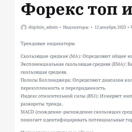
Форекс топ 
м
у
shipitsin_admin
Индикаторы
12 декабря, 2023
Трендовые индикаторы
Скользящие средние (MA): Определяют общее на
Экспоненциальная скользящая средняя (EMA): Бы
скользящая средняя.
Полосы Боллинджера: Определяют диапазон кол
перекупленность и перепроданность.
Индекс относительной силы (RSI): Измеряет им
развороты тренда.
MACD (схождение-расхождение скользящих сред
помогает идентифицировать потенциальные то