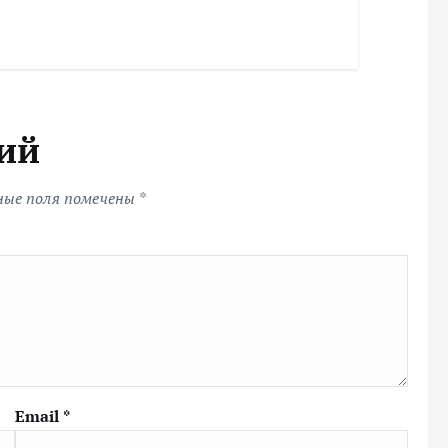
ий
ные поля помечены
*
Email
*