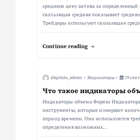
среднюю цену актива за определенный 
ц
скользящая средняя показывает среднюю
Трейдеры используют скользящие сре
и
я
Continue reading
п
shipitsin_admin
Индикаторы
19 сент
о
Что такое индикаторы об
з
Индикаторы объема Форекс Индикаторы
инструменты, которые измеряют колич
а
период времени. Они используются тре
определения возможных…
п