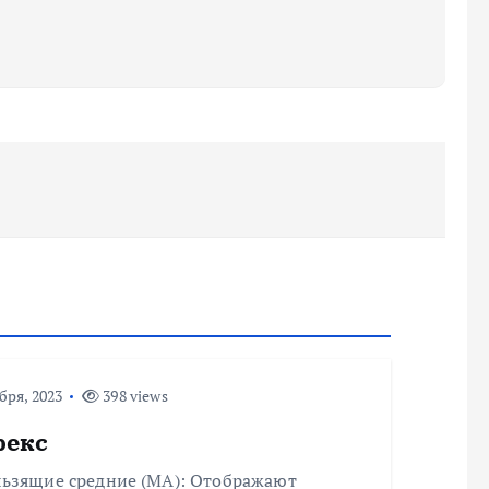
бря, 2023
398 views
рекс
льзящие средние (MA): Отображают