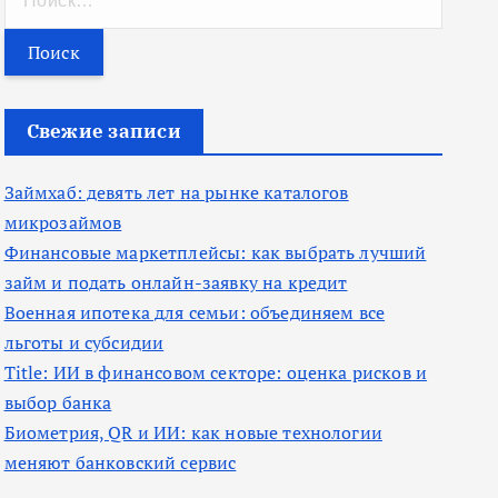
а
й
т
и
Свежие записи
:
Займхаб: девять лет на рынке каталогов
микрозаймов
Финансовые маркетплейсы: как выбрать лучший
займ и подать онлайн-заявку на кредит
Военная ипотека для семьи: объединяем все
льготы и субсидии
Title: ИИ в финансовом секторе: оценка рисков и
выбор банка
Биометрия, QR и ИИ: как новые технологии
меняют банковский сервис