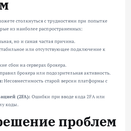
ом
ожете столкнуться с трудностями при попытке
орые из наиболее распространенных:
ьная, но и самая частая причина.
табильное или отсутствующее подключение к
ие сбои на серверах брокера.
равил брокера или подозрительная активность.
:
Несовместимость старой версии платформы с
ацией (2FA):
Ошибки при вводе кода 2FA или
му коды.
решение проблем