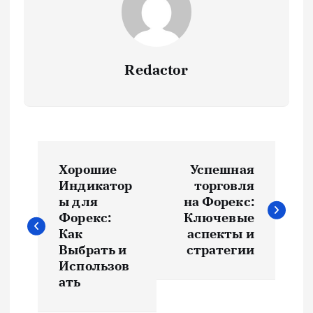
Redactor
Н
Хорошие
Успешная
а
Индикатор
торговля
ы для
на Форекс:
в
Форекс:
Ключевые
Как
аспекты и
и
Выбрать и
стратегии
Использов
ать
г