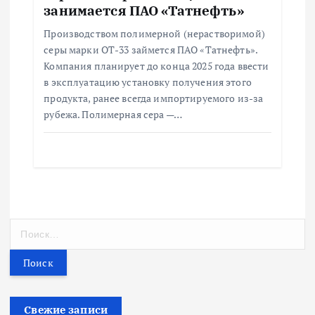
занимается ПАО «Татнефть»
Производством полимерной (нерастворимой)
серы марки ОТ-33 займется ПАО «Татнефть».
Компания планирует до конца 2025 года ввести
в эксплуатацию установку получения этого
продукта, ранее всегда импортируемого из-за
рубежа. Полимерная сера —…
Н
а
й
т
и
:
Свежие записи