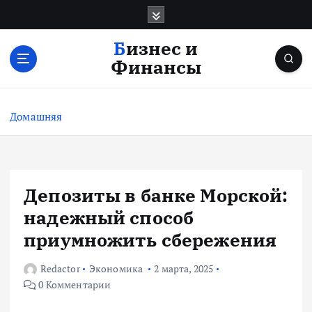
П
е
р
Бизнес и
е
Финансы
й
т
и
Домашняя
к
с
о
д
е
Депозиты в банке Морской:
р
надежный способ
ж
и
приумножить сбережения
м
о
Redactor
Экономика
2 марта, 2025
м
0 Комментарии
у