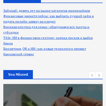
Займхаб: девять лет на рынке каталогов микрозаймов
Финансовые маркетплейсы: как выбрать лучший займ и
подать онлайн-заявку на кредит
Военная ипотека для семьи: объединяем все льготы и
субсидии
Title: ИИ в финансовом секторе: оценка рисков и выбор
банка
Биометрия, QR и ИИ: как новые технологии меняют
банковский сервис
You Missed