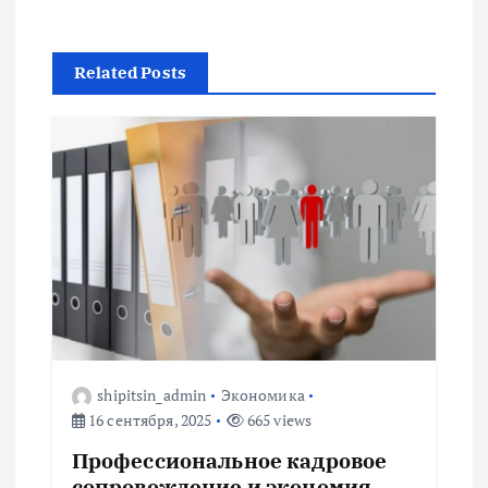
а
ц
Related Posts
и
я
п
о
з
а
shipitsin_admin
Экономика
16 сентября, 2025
665 views
п
Профессиональное кадровое
сопровождение и экономия