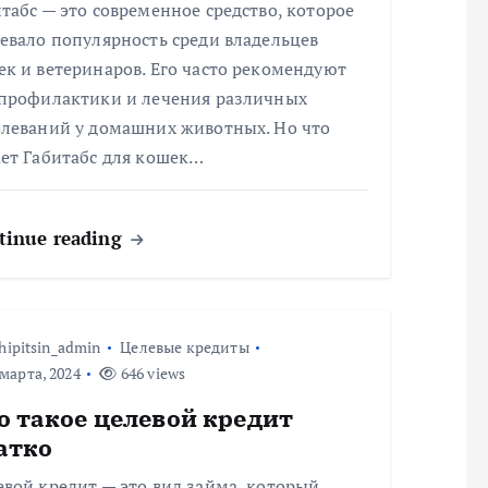
табс — это современное средство, которое
евало популярность среди владельцев
к и ветеринаров. Его часто рекомендуют
 профилактики и лечения различных
олеваний у домашних животных. Но что
ает Габитабс для кошек…
tinue reading
hipitsin_admin
Целевые кредиты
марта, 2024
646 views
о такое целевой кредит
атко
вой кредит — это вид займа, который