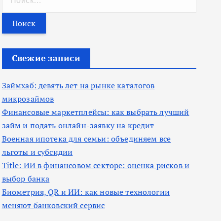
а
й
т
и
Свежие записи
:
Займхаб: девять лет на рынке каталогов
микрозаймов
Финансовые маркетплейсы: как выбрать лучший
займ и подать онлайн-заявку на кредит
Военная ипотека для семьи: объединяем все
льготы и субсидии
Title: ИИ в финансовом секторе: оценка рисков и
выбор банка
Биометрия, QR и ИИ: как новые технологии
меняют банковский сервис