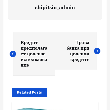
shipitsin_admin
Н
Кредит
Права
а
предполага
банка при
ет целевое
целевом
в
использова
кредите
ние
и
г
Related Posts
а