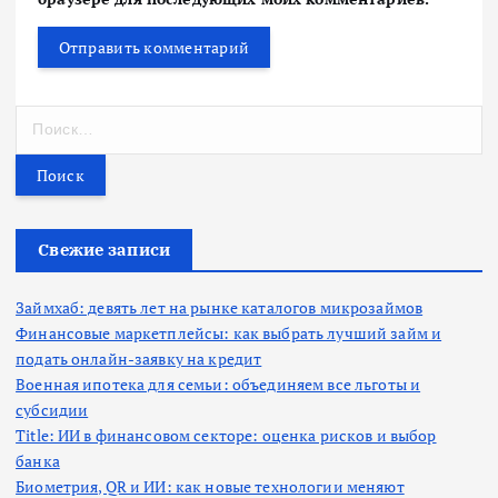
Н
а
й
т
и
:
Свежие записи
Займхаб: девять лет на рынке каталогов микрозаймов
Финансовые маркетплейсы: как выбрать лучший займ и
подать онлайн-заявку на кредит
Военная ипотека для семьи: объединяем все льготы и
субсидии
Title: ИИ в финансовом секторе: оценка рисков и выбор
банка
Биометрия, QR и ИИ: как новые технологии меняют