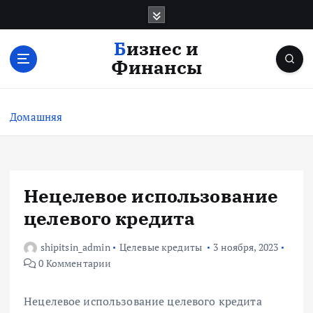
П
е
р
Бизнес и
е
Финансы
й
т
и
Домашняя
к
с
о
д
е
Нецелевое использование
р
целевого кредита
ж
и
shipitsin_admin
Целевые кредиты
3 ноября, 2023
м
0 Комментарии
о
м
у
Нецелевое использование целевого кредита