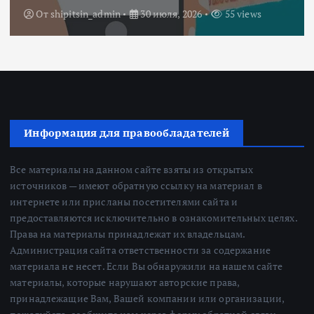
От
Redactor
3 июля, 2026
210 views
Информация для правообладателей
Все материалы на данном сайте взяты из открытых
источников — имеют обратную ссылку на материал в
интернете или присланы посетителями сайта и
предоставляются исключительно в ознакомительных целях.
Права на материалы принадлежат их владельцам.
Администрация сайта ответственности за содержание
материала не несет. Если Вы обнаружили на нашем сайте
материалы, которые нарушают авторские права,
принадлежащие Вам, Вашей компании или организации,