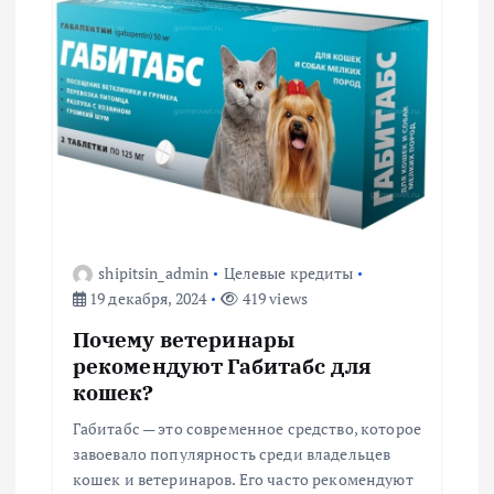
ц
и
я
п
о
з
shipitsin_admin
Целевые кредиты
19 декабря, 2024
419 views
а
Почему ветеринары
п
рекомендуют Габитабс для
кошек?
и
Габитабс — это современное средство, которое
завоевало популярность среди владельцев
с
кошек и ветеринаров. Его часто рекомендуют