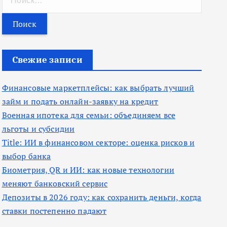
а
й
т
и
Свежие записи
:
Финансовые маркетплейсы: как выбрать лучший
займ и подать онлайн-заявку на кредит
Военная ипотека для семьи: объединяем все
льготы и субсидии
Title: ИИ в финансовом секторе: оценка рисков и
выбор банка
Биометрия, QR и ИИ: как новые технологии
меняют банковский сервис
Депозиты в 2026 году: как сохранить деньги, когда
ставки постепенно падают