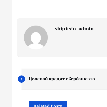
shipitsin_admin
Н
Целевой кредит сбербанк это
а
в
Related Posts