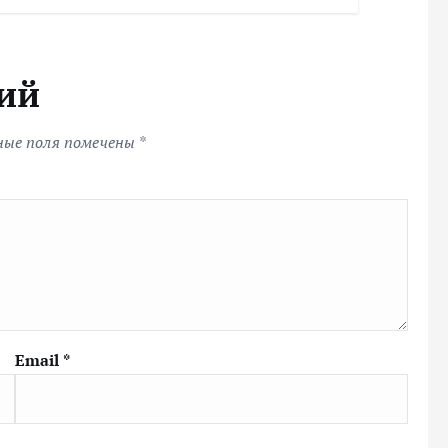
ий
ные поля помечены
*
Email
*