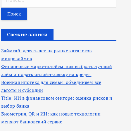
а
й
т
и
Свежие записи
:
Займхаб: девять лет на рынке каталогов
микрозаймов
Финансовые маркетплейсы: как выбрать лучший
займ и подать онлайн-заявку на кредит
Военная ипотека для семьи: объединяем все
льготы и субсидии
Title: ИИ в финансовом секторе: оценка рисков и
выбор банка
Биометрия, QR и ИИ: как новые технологии
меняют банковский сервис