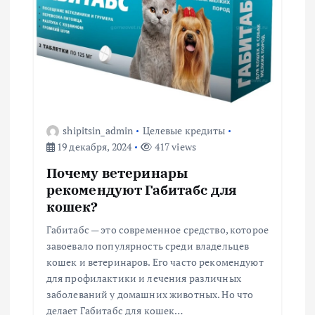
п
о
з
а
shipitsin_admin
Целевые кредиты
19 декабря, 2024
417 views
п
Почему ветеринары
рекомендуют Габитабс для
и
кошек?
с
Габитабс — это современное средство, которое
завоевало популярность среди владельцев
я
кошек и ветеринаров. Его часто рекомендуют
для профилактики и лечения различных
м
заболеваний у домашних животных. Но что
делает Габитабс для кошек…