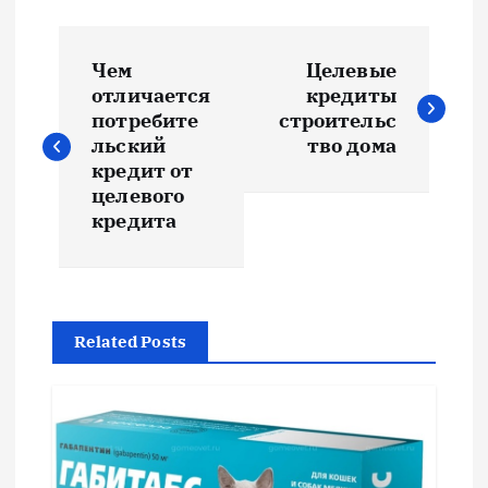
Н
Чем
Целевые
а
отличается
кредиты
потребите
строительс
в
льский
тво дома
кредит от
и
целевого
кредита
г
а
Related Posts
ц
и
я