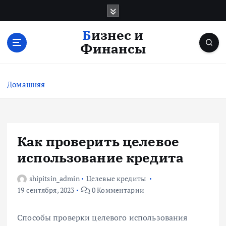
П
е
р
Бизнес и
е
Финансы
й
т
и
Домашняя
к
с
о
д
е
Как проверить целевое
р
использование кредита
ж
и
shipitsin_admin
Целевые кредиты
м
19 сентября, 2023
0 Комментарии
о
м
у
Способы проверки целевого использования