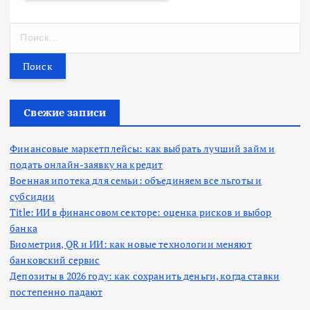
Н
а
й
т
и
:
Свежие записи
Финансовые маркетплейсы: как выбрать лучший займ и
подать онлайн-заявку на кредит
Военная ипотека для семьи: объединяем все льготы и
субсидии
Title: ИИ в финансовом секторе: оценка рисков и выбор
банка
Биометрия, QR и ИИ: как новые технологии меняют
банковский сервис
Депозиты в 2026 году: как сохранить деньги, когда ставки
постепенно падают