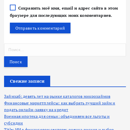
Сохранить моё имя, email и адрес сайта в этом
браузере для последующих моих комментариев.
Н
а
й
т
и
:
Свежие записи
Займхаб: девять лет на рынке каталогов микрозаймов
Финансовые маркетплейсы: как выбрать лучший займ и
подать онлайн-заявку на кредит
Военная ипотека для семьи: объединяем все льготы и
субсидии
Title: ИИ в финансовом секторе: оценка рисков и выбор