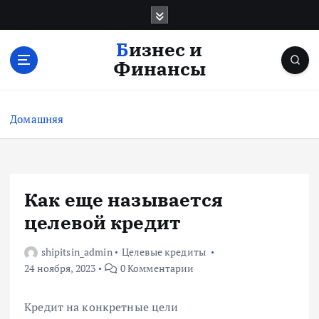
П
е
р
Бизнес и
е
Финансы
й
т
и
Домашняя
к
с
о
д
е
Как еще называется
р
целевой кредит
ж
и
shipitsin_admin
Целевые кредиты
м
24 ноября, 2023
0 Комментарии
о
м
у
Кредит на конкретные цели