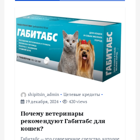
а
ц
и
я
п
о
з
shipitsin_admin
Целевые кредиты
19 декабря, 2024
420 views
а
Почему ветеринары
п
рекомендуют Габитабс для
кошек?
и
Габитабс — это современное средство, которое