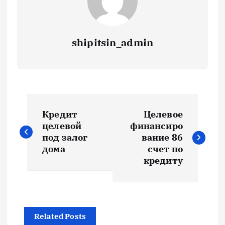
shipitsin_admin
Н
Кредит
Целевое
а
целевой
финансиро
под залог
вание 86
в
дома
счет по
кредиту
и
г
Related Posts