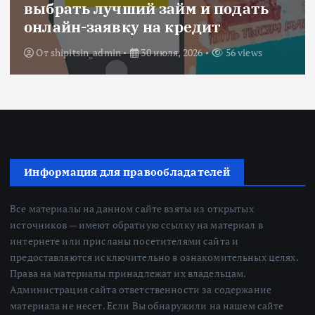
выбрать лучший займ и подать
онлайн-заявку на кредит
От
shipitsin_admin
30 июля, 2026
56 views
Информация для правообладателей
Все материалы на данном сайте взяты из открытых
источников — имеют обратную ссылку на материал в
интернете или присланы посетителями сайта и
предоставляются исключительно в ознакомительных целях.
Права на материалы принадлежат их владельцам.
Администрация сайта ответственности за содержание
материала не несет. Если Вы обнаружили на нашем сайте