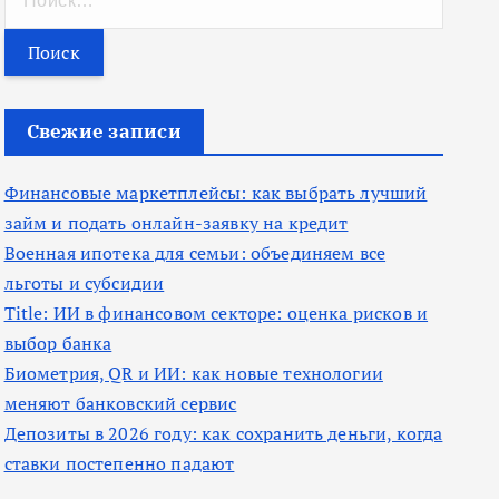
а
й
т
и
Свежие записи
:
Финансовые маркетплейсы: как выбрать лучший
займ и подать онлайн-заявку на кредит
Военная ипотека для семьи: объединяем все
льготы и субсидии
Title: ИИ в финансовом секторе: оценка рисков и
выбор банка
Биометрия, QR и ИИ: как новые технологии
меняют банковский сервис
Депозиты в 2026 году: как сохранить деньги, когда
ставки постепенно падают