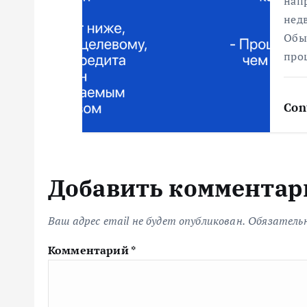
я
нап
нед
Обы
м
про
Con
Добавить комментар
Ваш адрес email не будет опубликован.
Обязатель
Комментарий
*