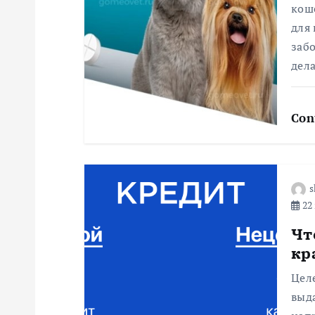
я
коше
для
п
заб
дел
о
Con
з
а
s
п
22 
Чт
и
кр
с
Целе
выд