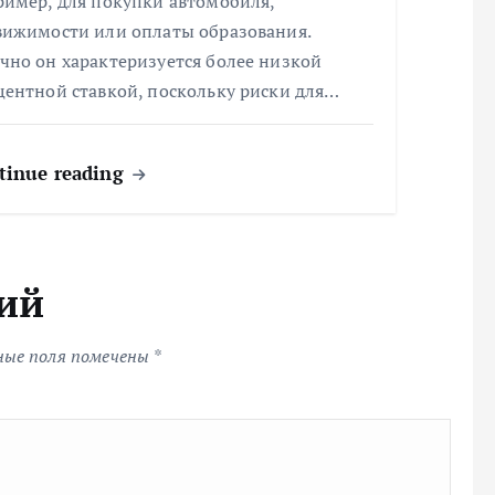
ример, для покупки автомобиля,
вижимости или оплаты образования.
чно он характеризуется более низкой
центной ставкой, поскольку риски для…
tinue reading
ий
ные поля помечены
*