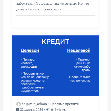
я
заболеваний у домашних животных. Но что
м
делает Габитабс для кошек…
shipitsin_admin
Целевые кредиты
22 марта, 2024
647 views