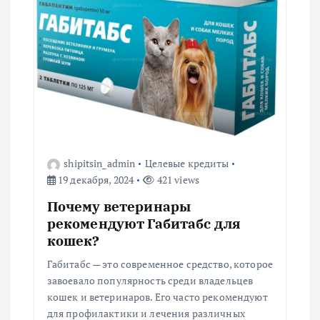
и
я
п
о
з
shipitsin_admin
Целевые кредиты
а
19 декабря, 2024
421 views
Почему ветеринары
п
рекомендуют Габитабс для
кошек?
и
Габитабс — это современное средство, которое
с
завоевало популярность среди владельцев
кошек и ветеринаров. Его часто рекомендуют
для профилактики и лечения различных