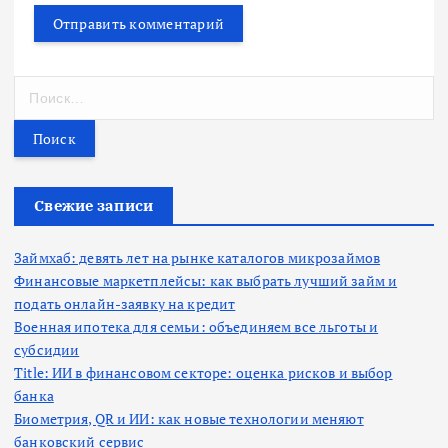
Н
а
й
т
и
:
Свежие записи
Займхаб: девять лет на рынке каталогов микрозаймов
Финансовые маркетплейсы: как выбрать лучший займ и
подать онлайн-заявку на кредит
Военная ипотека для семьи: объединяем все льготы и
субсидии
Title: ИИ в финансовом секторе: оценка рисков и выбор
банка
Биометрия, QR и ИИ: как новые технологии меняют
банковский сервис