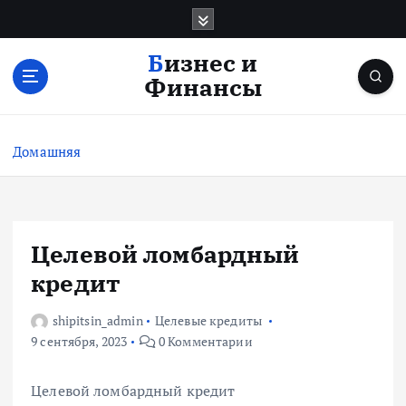
П
е
р
Бизнес и
е
Финансы
й
т
и
Домашняя
к
с
о
д
е
Целевой ломбардный
р
кредит
ж
и
shipitsin_admin
Целевые кредиты
м
9 сентября, 2023
0 Комментарии
о
м
у
Целевой ломбардный кредит