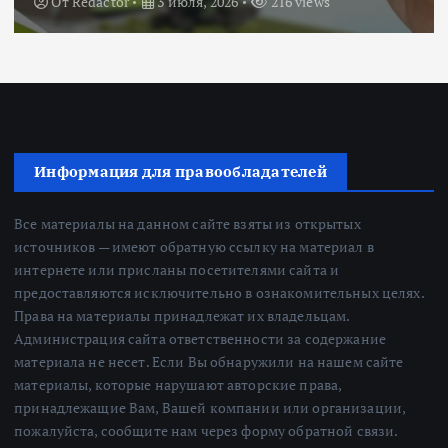
От
Redactor
3 июля, 2026
216 views
Информация для правообладателей
Все материалы на данном сайте взяты из открытых
источников — имеют обратную ссылку на материал в
интернете или присланы посетителями сайта и
предоставляются исключительно в ознакомительных целях.
Права на материалы принадлежат их владельцам.
Администрация сайта ответственности за содержание
материала не несет. Если Вы обнаружили на нашем сайте
материалы, которые нарушают авторские права,
принадлежащие Вам, Вашей компании или организации,
пожалуйста, сообщите нам через форму обратной связи.