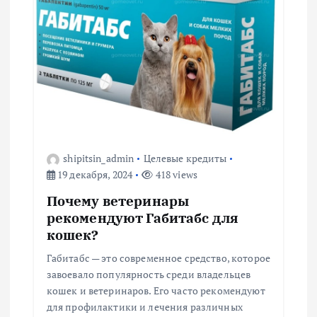
и
я
п
о
з
shipitsin_admin
Целевые кредиты
а
19 декабря, 2024
418 views
Почему ветеринары
п
рекомендуют Габитабс для
кошек?
и
Габитабс — это современное средство, которое
с
завоевало популярность среди владельцев
кошек и ветеринаров. Его часто рекомендуют
я
для профилактики и лечения различных