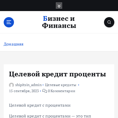
П
е
р
Бизнес и
е
Финансы
й
т
и
Домашняя
к
с
о
д
е
Целевой кредит проценты
р
ж
shipitsin_admin
Целевые кредиты
и
15 сентября, 2023
0 Комментарии
м
о
Целевой кредит с процентами
м
у
Целевой кредит с процентами — это тип