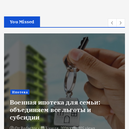
You Missed
Ипотека
Военная ипотека для семьи:
объединяем все льготы и
субсидии
От
Redactor
3 июля, 2026
205 views