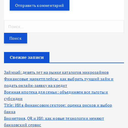
Н
а
й
т
и
:
Свежие записи
Займхаб: девять лет на рынке каталогов микрозаймов
Финансовые маркетплейсы: как выбрать лучший займ и
подать онлайн-заявку на кредит
Военная ипотека для семьи: объединяем все льготы и
субсидии
Title: ИИ в финансовом секторе: оценка рисков и выбор
банка
Биометрия, QR и ИИ: как новые технологии меняют
банковский сервис