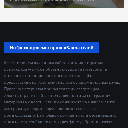
Информация для правообладателей
Все материалы на данном сайте взяты из открытых
источников — имеют обратную ссылку на материал в
интернете или присланы посетителями сайта и
предоставляются исключительно в ознакомительных целях.
Права на материалы принадлежат их владельцам.
Администрация сайта ответственности за содержание
материала не несет. Если Вы обнаружили на нашем сайте
материалы, которые нарушают авторские права,
принадлежащие Вам, Вашей компании или организации,
пожалуйста, сообщите нам через форму обратной связи.