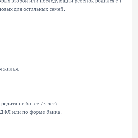
торых второй или последующий ребенок родился с 1
одовых для остальных семей.
я жилья.
редита не более 75 лет).
НДФЛ или по форме банка.