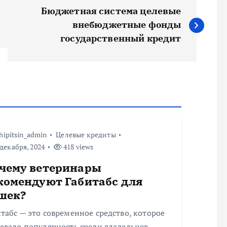
Бюджетная система целевые
внебюджетные фонды
государственный кредит
hipitsin_admin
Целевые кредиты
декабря, 2024
418 views
чему ветеринары
комендуют Габитабс для
шек?
табс — это современное средство, которое
евало популярность среди владельцев