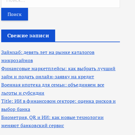
а
й
т
и
Свежие записи
:
Займхаб: девять лет на рынке каталогов
микрозаймов
Финансовые маркетплейсы: как выбрать лучший
займ и подать онлайн-заявку на кредит
Военная ипотека для семьи: объединяем все
льготы и субсидии
Title: ИИ в финансовом секторе: оценка рисков и
выбор банка
Биометрия, QR и ИИ: как новые технологии
меняют банковский сервис