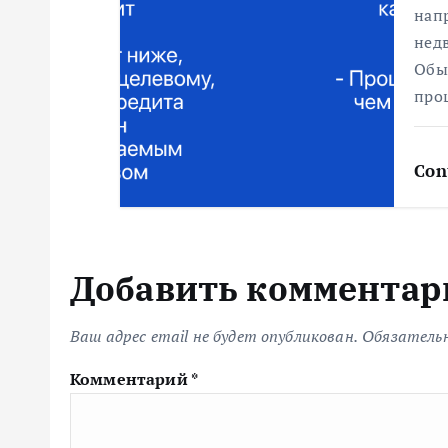
я
нап
нед
м
Обы
про
Con
Добавить комментар
Ваш адрес email не будет опубликован.
Обязатель
Комментарий
*