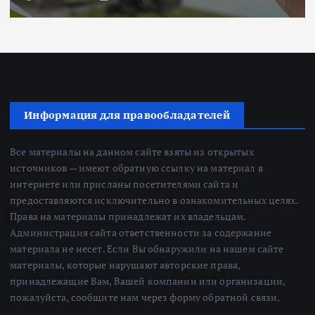
Информация для правообладателей
Все материалы на данном сайте взяты из открытых
источников — имеют обратную ссылку на материал в
интернете или присланы посетителями сайта и
предоставляются исключительно в ознакомительных целях.
Права на материалы принадлежат их владельцам.
Администрация сайта ответственности за содержание
материала не несет. Если Вы обнаружили на нашем сайте
материалы, которые нарушают авторские права,
принадлежащие Вам, Вашей компании или организации,
пожалуйста, сообщите нам через форму обратной связи.