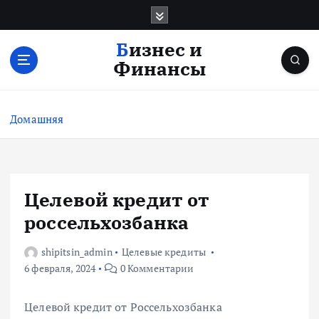
П
е
р
Бизнес и
е
Финансы
й
т
и
Домашняя
к
с
о
д
е
Целевой кредит от
р
россельхозбанка
ж
и
shipitsin_admin
Целевые кредиты
м
6 февраля, 2024
0 Комментарии
о
м
у
Целевой кредит от Россельхозбанка