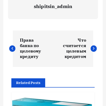
shipitsin_admin
Н
Права
Что
а
банка по
считается
целевому
целевым
в
кредиту
кредитом
и
г
Related Posts
а
ц