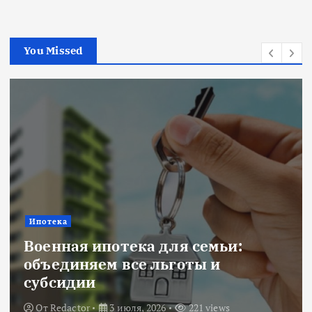
You Missed
Ипотека
Военная ипотека для семьи:
объединяем все льготы и
субсидии
От
Redactor
3 июля, 2026
221 views