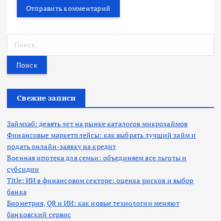
Н
а
й
т
и
:
Свежие записи
Займхаб: девять лет на рынке каталогов микрозаймов
Финансовые маркетплейсы: как выбрать лучший займ и
подать онлайн-заявку на кредит
Военная ипотека для семьи: объединяем все льготы и
субсидии
Title: ИИ в финансовом секторе: оценка рисков и выбор
банка
Биометрия, QR и ИИ: как новые технологии меняют
банковский сервис