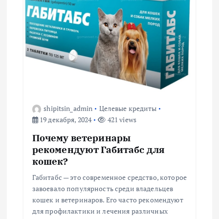
и
я
п
о
shipitsin_admin
Целевые кредиты
з
19 декабря, 2024
421 views
а
Почему ветеринары
рекомендуют Габитабс для
п
кошек?
Габитабс — это современное средство, которое
и
завоевало популярность среди владельцев
кошек и ветеринаров. Его часто рекомендуют
с
для профилактики и лечения различных