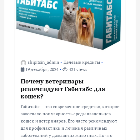
и
я
п
о
з
shipitsin_admin
Целевые кредиты
19 декабря, 2024
421 views
а
Почему ветеринары
п
рекомендуют Габитабс для
кошек?
и
Габитабс — это современное средство, которое
завоевало популярность среди владельцев
с
кошек и ветеринаров. Его часто рекомендуют
для профилактики и лечения различных
я
заболеваний у домашних животных. Но что