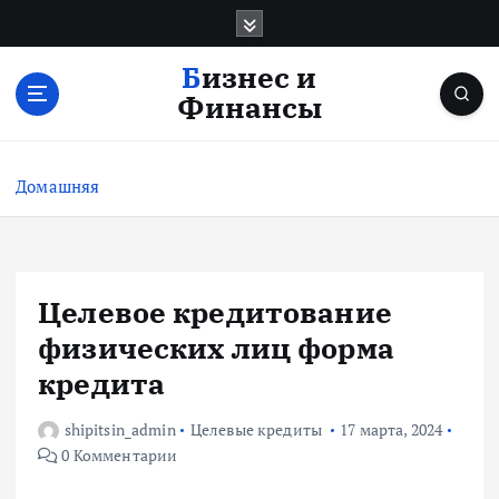
П
е
р
Бизнес и
е
Финансы
й
т
и
Домашняя
к
с
о
д
е
Целевое кредитование
р
физических лиц форма
ж
и
кредита
м
о
shipitsin_admin
Целевые кредиты
17 марта, 2024
м
0 Комментарии
у