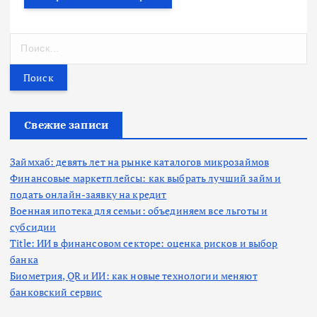
Н
а
й
т
и
:
Свежие записи
Займхаб: девять лет на рынке каталогов микрозаймов
Финансовые маркетплейсы: как выбрать лучший займ и
подать онлайн-заявку на кредит
Военная ипотека для семьи: объединяем все льготы и
субсидии
Title: ИИ в финансовом секторе: оценка рисков и выбор
банка
Биометрия, QR и ИИ: как новые технологии меняют
банковский сервис