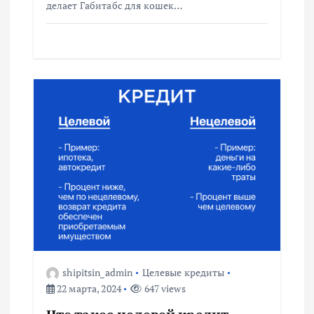
делает Габитабс для кошек…
м
shipitsin_admin
Целевые кредиты
22 марта, 2024
647 views