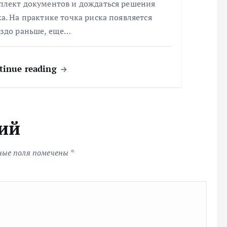
плект документов и дождаться решения
а. На практике точка риска появляется
аздо раньше, еще…
tinue reading
ий
ные поля помечены
*