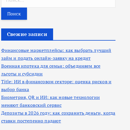
а
й
т
и
Свежие записи
:
Финансовые маркетплейсы: как выбрать лучший
займ и подать онлайн-заявку на кредит
Военная ипотека для семьи: объединяем все
льготы и субсидии
Title: ИИ в финансовом секторе: оценка рисков и
выбор банка
Биометрия, QR и ИИ: как новые технологии
меняют банковский сервис
Депозиты в 2026 году: как сохранить деньги, когда
ставки постепенно падают