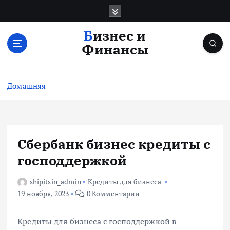
П
е
р
Бизнес и
е
Финансы
й
т
и
Домашняя
к
с
о
д
е
Сбербанк бизнес кредиты с
р
господдержкой
ж
и
shipitsin_admin
Кредиты для бизнеса
м
19 ноября, 2023
0 Комментарии
о
м
у
Кредиты для бизнеса с господдержкой в