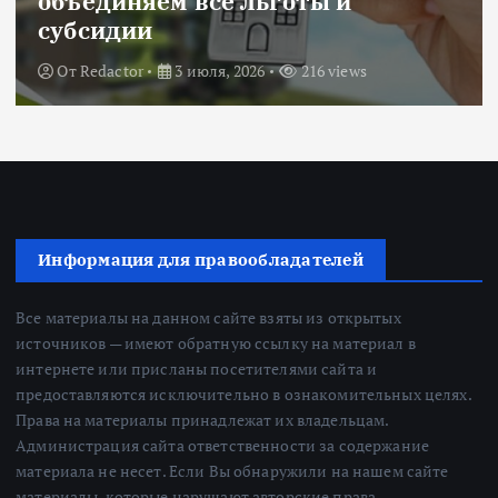
объединяем все льготы и
субсидии
От
Redactor
3 июля, 2026
216 views
Информация для правообладателей
Все материалы на данном сайте взяты из открытых
источников — имеют обратную ссылку на материал в
интернете или присланы посетителями сайта и
предоставляются исключительно в ознакомительных целях.
Права на материалы принадлежат их владельцам.
Администрация сайта ответственности за содержание
материала не несет. Если Вы обнаружили на нашем сайте
материалы, которые нарушают авторские права,