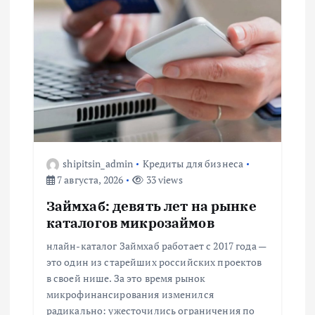
я
п
о
з
а
shipitsin_admin
Кредиты для бизнеса
7 августа, 2026
33 views
п
Займхаб: девять лет на рынке
каталогов микрозаймов
и
нлайн-каталог Займхаб работает с 2017 года —
с
это один из старейших российских проектов
в своей нише. За это время рынок
микрофинансирования изменился
я
радикально: ужесточились ограничения по