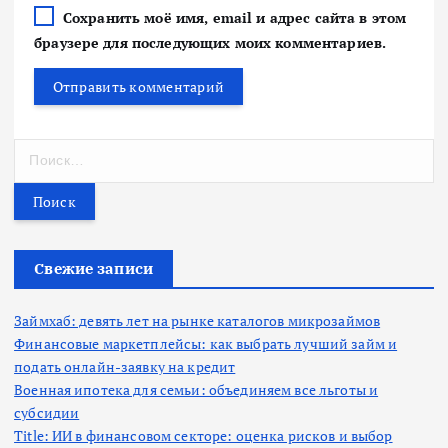
Сохранить моё имя, email и адрес сайта в этом
браузере для последующих моих комментариев.
Н
а
й
т
и
:
Свежие записи
Займхаб: девять лет на рынке каталогов микрозаймов
Финансовые маркетплейсы: как выбрать лучший займ и
подать онлайн-заявку на кредит
Военная ипотека для семьи: объединяем все льготы и
субсидии
Title: ИИ в финансовом секторе: оценка рисков и выбор