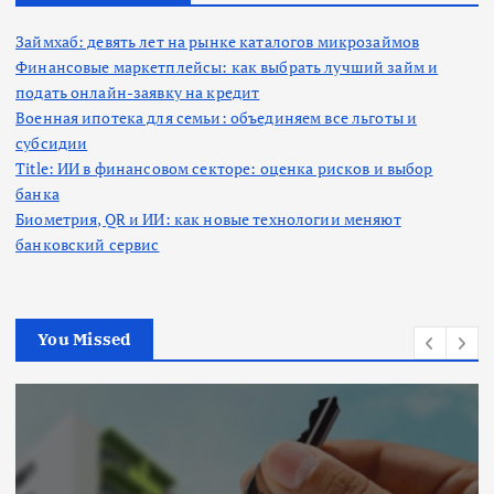
Займхаб: девять лет на рынке каталогов микрозаймов
Финансовые маркетплейсы: как выбрать лучший займ и
подать онлайн-заявку на кредит
Военная ипотека для семьи: объединяем все льготы и
субсидии
Title: ИИ в финансовом секторе: оценка рисков и выбор
банка
Биометрия, QR и ИИ: как новые технологии меняют
банковский сервис
You Missed