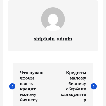
shipitsin_admin
Н
Что нужно
Кредиты
а
чтобы
малому
взять
бизнесу
в
кредит
сбербанк
малому
калькулято
и
бизнесу
р