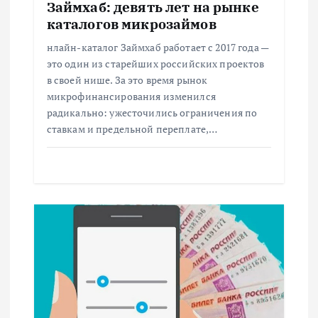
Займхаб: девять лет на рынке
п
каталогов микрозаймов
и
нлайн-каталог Займхаб работает с 2017 года —
это один из старейших российских проектов
с
в своей нише. За это время рынок
микрофинансирования изменился
радикально: ужесточились ограничения по
я
ставкам и предельной переплате,…
м