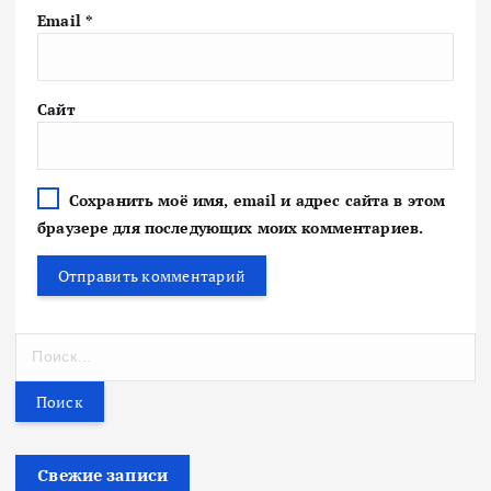
Email
*
Сайт
Сохранить моё имя, email и адрес сайта в этом
браузере для последующих моих комментариев.
Н
а
й
т
и
:
Свежие записи