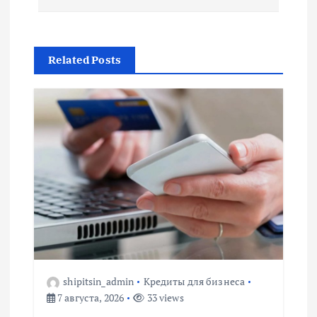
г
а
Related Posts
ц
и
я
п
о
з
shipitsin_admin
Кредиты для бизнеса
а
7 августа, 2026
33 views