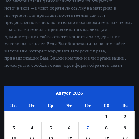
Все материалы на данном сайте взяты из открытых
источников — имеют обратную ссылку на материал в
интернете или присланы посетителями сайта и
предоставляются исключительно в ознакомительных целях.
Права на материалы принадлежат их владельцам.
Администрация сайта ответственности за содержание
материала не несет. Если Вы обнаружили на нашем сайте
материалы, которые нарушают авторские права,
принадлежащие Вам, Вашей компании или организации,
пожалуйста, сообщите нам через форму обратной связи.
Август 2026
Пн
Вт
Ср
Чт
Пт
Сб
Вс
1
2
3
4
5
6
7
8
9
10
11
12
13
14
15
16