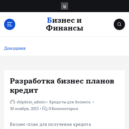
П
е
р
Бизнес и
е
Финансы
й
т
и
Домашняя
к
с
о
д
е
Разработка бизнес планов
р
кредит
ж
и
shipitsin_admin
Кредиты для бизнеса
м
30 ноября, 2023
0 Комментарии
о
м
у
Бизнес-план для получения кредита