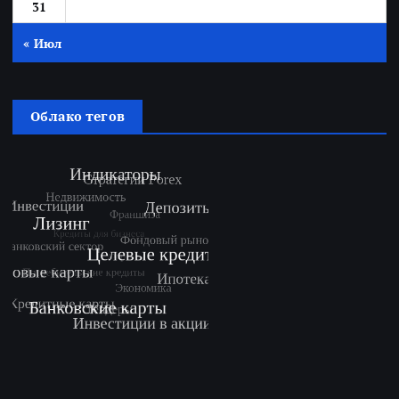
31
« Июл
Облако тегов