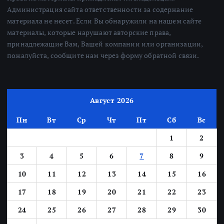
Администрация сайта ответственности за содержание
материала не несет. Если Вы обнаружили на нашем сайте
материалы, которые нарушают авторские права,
принадлежащие Вам, Вашей компании или организации,
пожалуйста, сообщите нам через форму обратной связи.
Август 2026
Пн
Вт
Ср
Чт
Пт
Сб
Вс
1
2
3
4
5
6
7
8
9
10
11
12
13
14
15
16
17
18
19
20
21
22
23
24
25
26
27
28
29
30