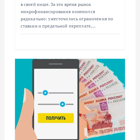
и
в своей нише. За это время рынок
с
микрофинансирования изменился
радикально: ужесточились ограничения по
ставкам и предельной переплате,…
я
м