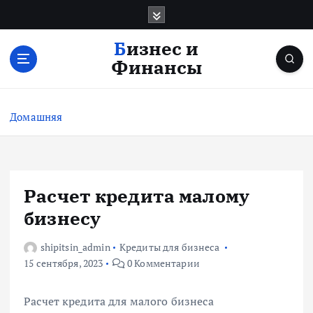
П
е
р
Бизнес и
е
Финансы
й
т
и
Домашняя
к
с
о
д
е
Расчет кредита малому
р
бизнесу
ж
и
shipitsin_admin
Кредиты для бизнеса
м
15 сентября, 2023
0 Комментарии
о
м
у
Расчет кредита для малого бизнеса