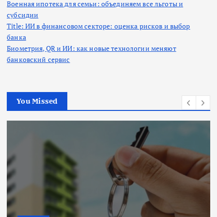
Военная ипотека для семьи: объединяем все льготы и
субсидии
Title: ИИ в финансовом секторе: оценка рисков и выбор
банка
Биометрия, QR и ИИ: как новые технологии меняют
банковский сервис
You Missed