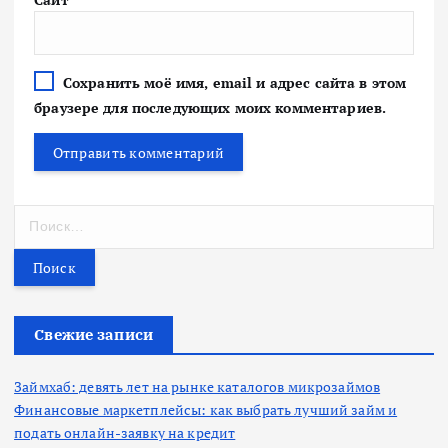
Сохранить моё имя, email и адрес сайта в этом
браузере для последующих моих комментариев.
Н
а
й
т
и
:
Свежие записи
Займхаб: девять лет на рынке каталогов микрозаймов
Финансовые маркетплейсы: как выбрать лучший займ и
подать онлайн-заявку на кредит