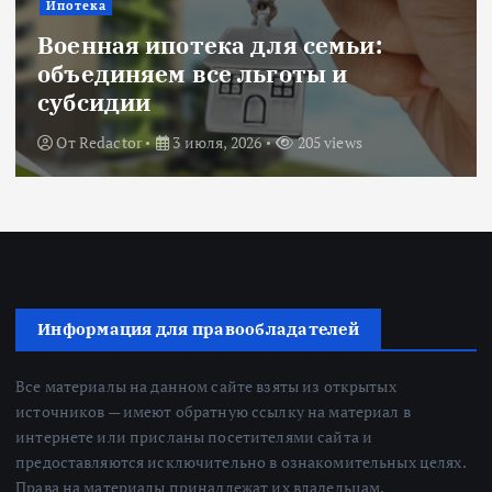
Ипотека
Военная ипотека для семьи:
объединяем все льготы и
субсидии
От
Redactor
3 июля, 2026
205 views
Информация для правообладателей
Все материалы на данном сайте взяты из открытых
источников — имеют обратную ссылку на материал в
интернете или присланы посетителями сайта и
предоставляются исключительно в ознакомительных целях.
Права на материалы принадлежат их владельцам.