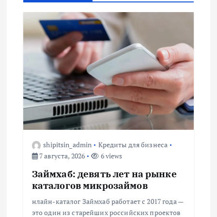
а
ц
и
я
п
о
з
shipitsin_admin
Кредиты для бизнеса
7 августа, 2026
6 views
а
Займхаб: девять лет на рынке
каталогов микрозаймов
п
нлайн-каталог Займхаб работает с 2017 года —
это один из старейших российских проектов