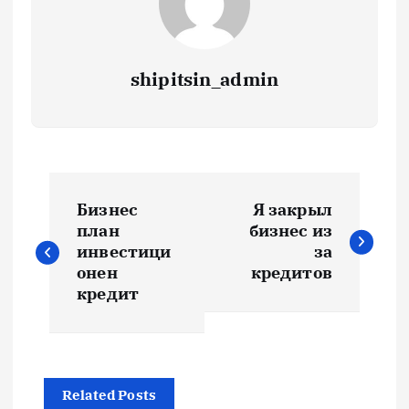
shipitsin_admin
Н
Бизнес
Я закрыл
а
план
бизнес из
инвестици
за
в
онен
кредитов
кредит
и
г
Related Posts