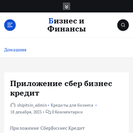
П
е
р
Бизнес и
е
Финансы
й
т
и
Домашняя
к
с
о
д
е
Приложение сбер бизнес
р
кредит
ж
и
shipitsin_admin
Кредиты для бизнеса
м
18 декабря, 2023
0 Комментарии
о
м
у
Приложение СберБизнес Кредит