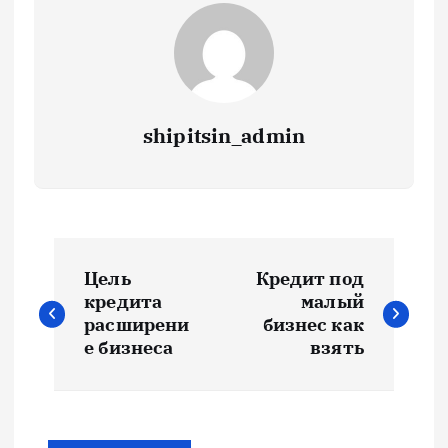
shipitsin_admin
Н
Цель
Кредит под
а
кредита
малый
расширени
бизнес как
в
е бизнеса
взять
и