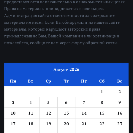
предоставляются исключительно в ознакомительных целях.
Права на материалы принадлежат их владельцам.
Администрация сайта ответственности за содержание
материала не несет. Если Вы обнаружили на нашем сайте
материалы, которые нарушают авторские права,
принадлежащие Вам, Вашей компании или организации,
пожалуйста, сообщите нам через форму обратной связи.
Август 2026
Пн
Вт
Ср
Чт
Пт
Сб
Вс
1
2
3
4
5
6
7
8
9
10
11
12
13
14
15
16
17
18
19
20
21
22
23