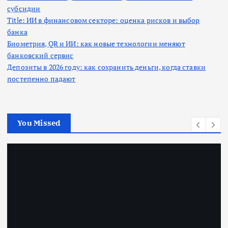
субсидии
Title: ИИ в финансовом секторе: оценка рисков и выбор
банка
Биометрия, QR и ИИ: как новые технологии меняют
банковский сервис
Депозиты в 2026 году: как сохранить деньги, когда ставки
постепенно падают
You Missed