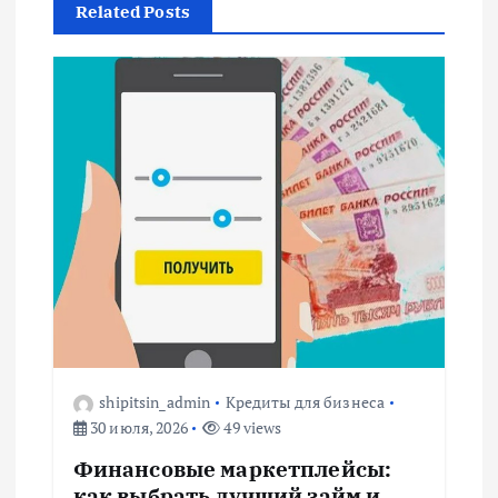
г
Related Posts
а
ц
и
я
п
о
з
shipitsin_admin
Кредиты для бизнеса
30 июля, 2026
49 views
а
Финансовые маркетплейсы:
как выбрать лучший займ и