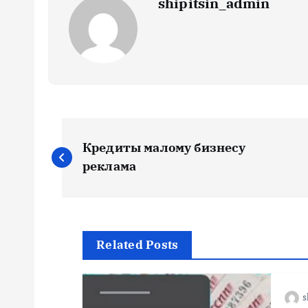
shipitsin_admin
Н
Кредиты малому бизнесу
а
реклама
в
и
Related Posts
г
s