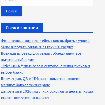
а
й
т
и
Свежие записи
:
Финансовые маркетплейсы: как выбрать лучший
займ и подать онлайн-заявку на кредит
Военная ипотека для семьи: объединяем все
льготы и субсидии
Title: ИИ в финансовом секторе: оценка рисков и
выбор банка
Биометрия, QR и ИИ: как новые технологии
меняют банковский сервис
Депозиты в 2026 году: как сохранить деньги, когда
ставки постепенно падают