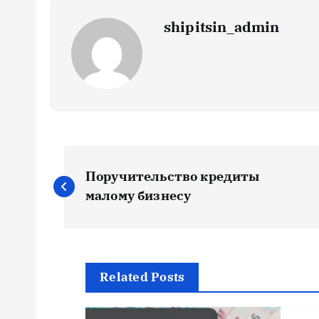
shipitsin_admin
Н
Поручительство кредиты
а
малому бизнесу
в
и
Related Posts