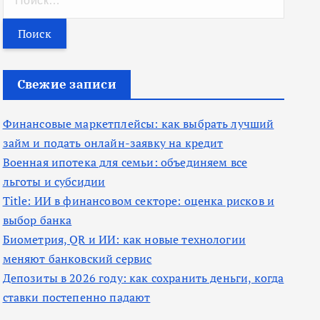
а
й
т
и
Свежие записи
:
Финансовые маркетплейсы: как выбрать лучший
займ и подать онлайн-заявку на кредит
Военная ипотека для семьи: объединяем все
льготы и субсидии
Title: ИИ в финансовом секторе: оценка рисков и
выбор банка
Биометрия, QR и ИИ: как новые технологии
меняют банковский сервис
Депозиты в 2026 году: как сохранить деньги, когда
ставки постепенно падают