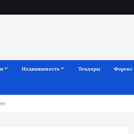
ии
Недвижимость
Тендеры
Форекс
есу