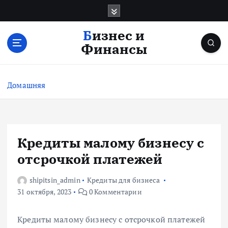
П
е
р
Бизнес и
е
Финансы
й
т
и
Домашняя
к
с
о
д
е
Кредиты малому бизнесу с
р
отсрочкой платежей
ж
и
shipitsin_admin
Кредиты для бизнеса
м
31 октября, 2023
0 Комментарии
о
м
у
Кредиты малому бизнесу с отсрочкой платежей