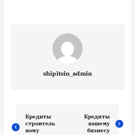
shipitsin_admin
Н
Кредиты
Кредиты
а
строитель
вашему
ному
бизнесу