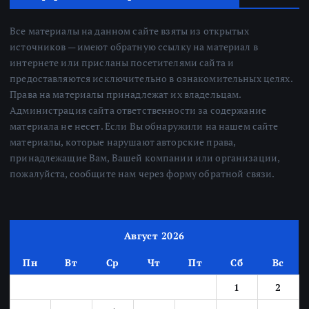
Все материалы на данном сайте взяты из открытых
источников — имеют обратную ссылку на материал в
интернете или присланы посетителями сайта и
предоставляются исключительно в ознакомительных целях.
Права на материалы принадлежат их владельцам.
Администрация сайта ответственности за содержание
материала не несет. Если Вы обнаружили на нашем сайте
материалы, которые нарушают авторские права,
принадлежащие Вам, Вашей компании или организации,
пожалуйста, сообщите нам через форму обратной связи.
Август 2026
Пн
Вт
Ср
Чт
Пт
Сб
Вс
1
2