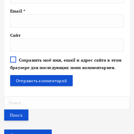
Email
*
Сайт
Сохранить моё имя, email и адрес сайта в этом
браузере для последующих моих комментариев.
Н
а
й
т
и
: