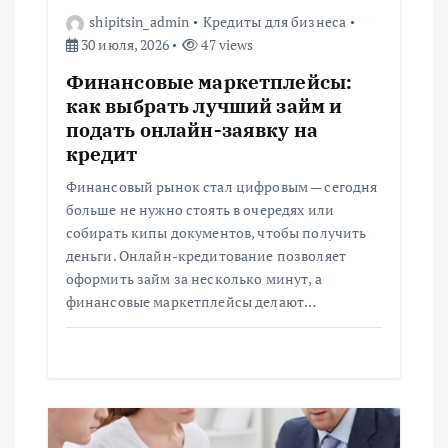
з
shipitsin_admin
Кредиты для бизнеса
30 июля, 2026
47 views
а
Финансовые маркетплейсы:
п
как выбрать лучший займ и
подать онлайн-заявку на
и
кредит
Финансовый рынок стал цифровым — сегодня
с
больше не нужно стоять в очередях или
собирать кипы документов, чтобы получить
я
деньги. Онлайн-кредитование позволяет
оформить займ за несколько минут, а
м
финансовые маркетплейсы делают…