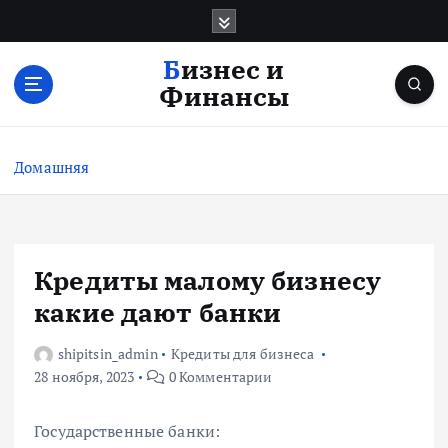
П
е
р
Бизнес и
е
Финансы
й
т
и
Домашняя
к
с
о
д
е
Кредиты малому бизнесу
р
какие дают банки
ж
и
shipitsin_admin
Кредиты для бизнеса
м
28 ноября, 2023
0 Комментарии
о
м
у
Государственные банки: