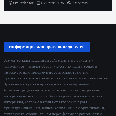
От
Redactor
18 июня, 2026
224 views
Информация для правообладателей
Все материалы на данном сайте взяты из открытых
источников — имеют обратную ссылку на материал в
интернете или присланы посетителями сайта и
предоставляются исключительно в ознакомительных целях.
Права на материалы принадлежат их владельцам.
Администрация сайта ответственности за содержание
материала не несет. Если Вы обнаружили на нашем сайте
материалы, которые нарушают авторские права,
принадлежащие Вам, Вашей компании или организации,
пожалуйста, сообщите нам через форму обратной связи.