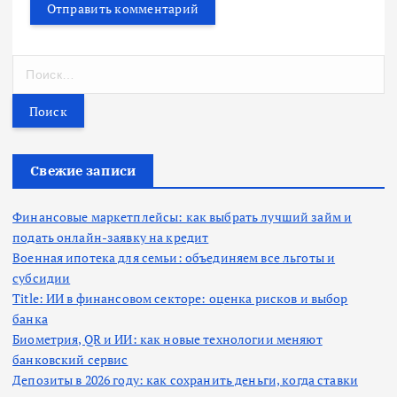
Н
а
й
т
и
:
Свежие записи
Финансовые маркетплейсы: как выбрать лучший займ и
подать онлайн-заявку на кредит
Военная ипотека для семьи: объединяем все льготы и
субсидии
Title: ИИ в финансовом секторе: оценка рисков и выбор
банка
Биометрия, QR и ИИ: как новые технологии меняют
банковский сервис
Депозиты в 2026 году: как сохранить деньги, когда ставки