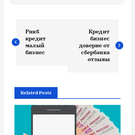
Н
Рнкб
Кредит
а
кредит
бизнес
малый
доверие от
в
бизнес
сбербанка
отзывы
и
г
Related Posts
а
ц
и