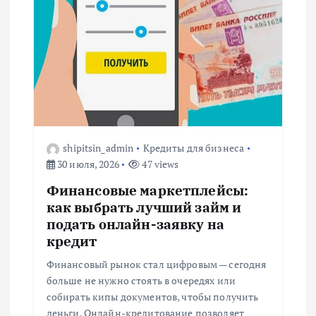
я
п
о
з
shipitsin_admin
Кредиты для бизнеса
а
30 июля, 2026
47 views
п
Финансовые маркетплейсы:
как выбрать лучший займ и
и
подать онлайн-заявку на
кредит
с
Финансовый рынок стал цифровым — сегодня
больше не нужно стоять в очередях или
я
собирать кипы документов, чтобы получить
деньги. Онлайн-кредитование позволяет