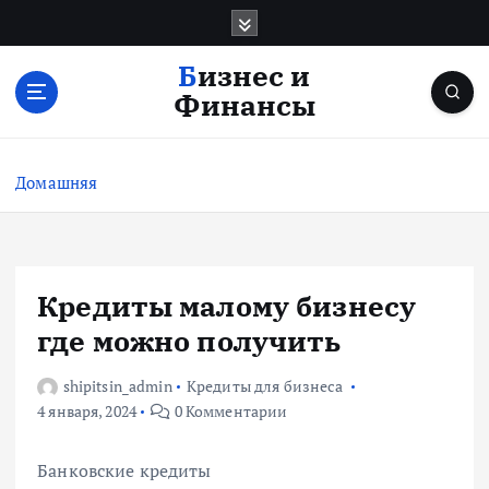
П
е
р
Бизнес и
е
Финансы
й
т
и
Домашняя
к
с
о
д
е
Кредиты малому бизнесу
р
где можно получить
ж
и
shipitsin_admin
Кредиты для бизнеса
м
4 января, 2024
0 Комментарии
о
м
у
Банковские кредиты