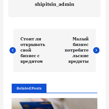
shipitsin_admin
Н
Стоит ли
Малый
а
открывать
бизнес
свой
потребите
в
бизнес с
льские
кредитом
кредиты
и
г
Related Posts
а
ц