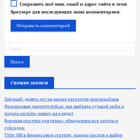
Сохранить моё имя, email и адрес сайта в этом
браузере для последующих моих комментариев.
Н
а
й
т
и
:
Свежие записи
Займхаб: девять лет на рынке каталогов микрозаймов
Финансовые маркетплейсы: как выбрать лучший займ и
подать онлайн-заявку на кредит
Военная ипотека для семьи: объединяем все льготы и
субсидии
Title: ИИ в финансовом секторе: оценка рисков и выбор