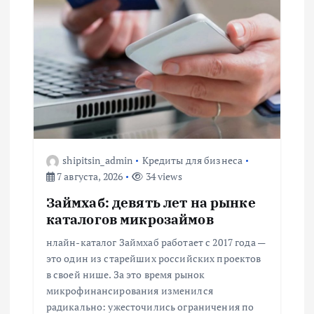
и
я
п
о
з
shipitsin_admin
Кредиты для бизнеса
7 августа, 2026
34 views
а
Займхаб: девять лет на рынке
каталогов микрозаймов
п
нлайн-каталог Займхаб работает с 2017 года —
и
это один из старейших российских проектов
в своей нише. За это время рынок
с
микрофинансирования изменился
радикально: ужесточились ограничения по