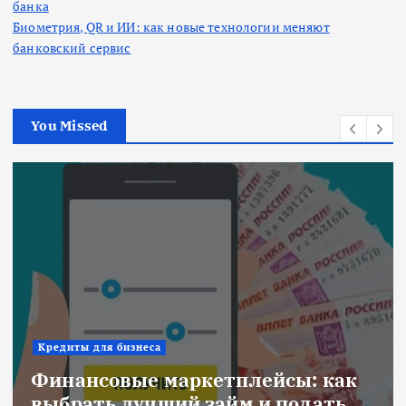
банка
Биометрия, QR и ИИ: как новые технологии меняют
банковский сервис
You Missed
Ипотека
как
Военная ипотека для семьи:
ать
объединяем все льготы и