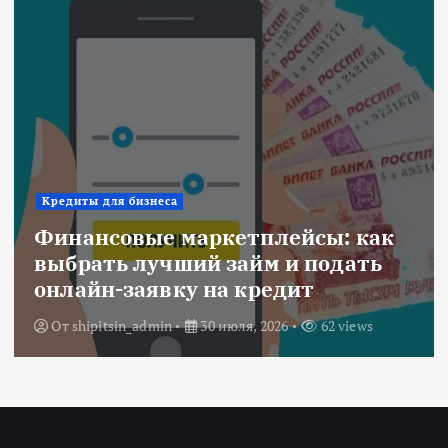
Ипотека
Военная ипотека для семьи:
объединяем все льготы и
субсидии
От
Redactor
3 июля, 2026
216 views