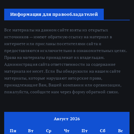
Информация для правообладателей
Все материалы на данном сайте взяты из открытых
источников — имеют обратную ссылку на материал в
интернете или присланы посетителями сайта и
предоставляются исключительно в ознакомительных целях.
Права на материалы принадлежат их владельцам.
Администрация сайта ответственности за содержание
материала не несет. Если Вы обнаружили на нашем сайте
материалы, которые нарушают авторские права,
принадлежащие Вам, Вашей компании или организации,
пожалуйста, сообщите нам через форму обратной связи.
Август 2026
Пн
Вт
Ср
Чт
Пт
Сб
Вс