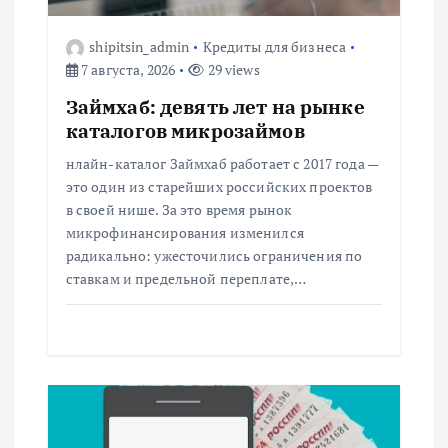
о
з
shipitsin_admin
Кредиты для бизнеса
7 августа, 2026
29 views
а
Займхаб: девять лет на рынке
каталогов микрозаймов
п
нлайн-каталог Займхаб работает с 2017 года —
и
это один из старейших российских проектов
в своей нише. За это время рынок
с
микрофинансирования изменился
радикально: ужесточились ограничения по
ставкам и предельной переплате,…
я
м