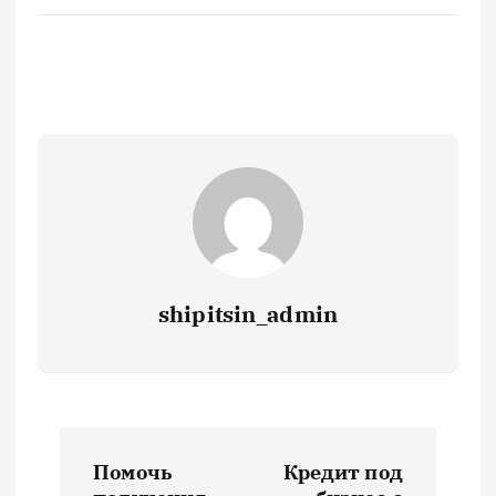
shipitsin_admin
Н
Помочь
Кредит под