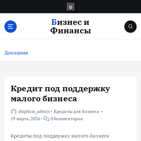
П
е
р
Бизнес и
е
Финансы
й
т
и
Домашняя
к
с
о
д
е
Кредит под поддержку
р
малого бизнеса
ж
и
shipitsin_admin
Кредиты для бизнеса
м
19 марта, 2024
0 Комментарии
о
м
у
Кредиты под поддержку малого бизнеса