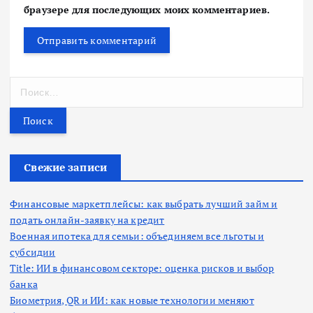
браузере для последующих моих комментариев.
Н
а
й
т
и
:
Свежие записи
Финансовые маркетплейсы: как выбрать лучший займ и
подать онлайн-заявку на кредит
Военная ипотека для семьи: объединяем все льготы и
субсидии
Title: ИИ в финансовом секторе: оценка рисков и выбор
банка
Биометрия, QR и ИИ: как новые технологии меняют