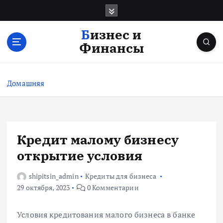
П
е
р
Бизнес и
е
Финансы
й
т
и
Домашняя
к
с
о
д
е
Кредит малому бизнесу
р
открытие условия
ж
и
shipitsin_admin
Кредиты для бизнеса
м
29 октября, 2023
0 Комментарии
о
м
у
Условия кредитования малого бизнеса в банке