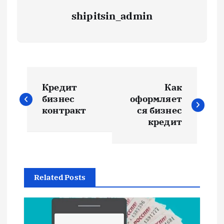
shipitsin_admin
Н
Кредит
Как
а
бизнес
оформляет
контракт
ся бизнес
в
кредит
и
г
Related Posts
а