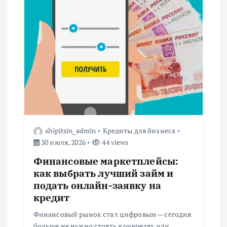
ц
и
я
п
о
з
shipitsin_admin
Кредиты для бизнеса
30 июля, 2026
44 views
а
Финансовые маркетплейсы:
п
как выбрать лучший займ и
подать онлайн-заявку на
и
кредит
Финансовый рынок стал цифровым — сегодня
с
больше не нужно стоять в очередях или