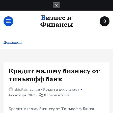
П
е
р
Бизнес и
е
Финансы
й
т
и
Домашняя
к
с
о
д
е
Кредит малому бизнесу от
р
тинькофф банк
ж
и
shipitsin_admin
Кредиты для бизнеса
м
4 сентября, 2023
0 Комментарии
о
м
у
Кредит малому бизнесу от Тинькофф Банка