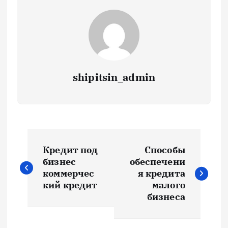
shipitsin_admin
Н
Кредит под
Способы
а
бизнес
обеспечени
коммерчес
я кредита
в
кий кредит
малого
бизнеса
и