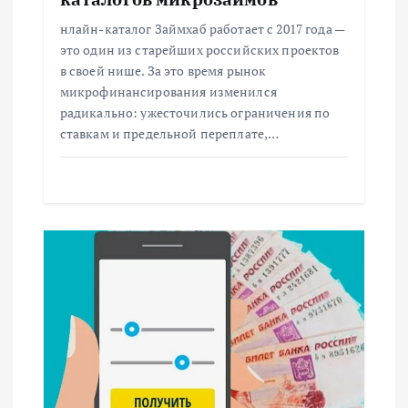
п
нлайн-каталог Займхаб работает с 2017 года —
и
это один из старейших российских проектов
в своей нише. За это время рынок
с
микрофинансирования изменился
радикально: ужесточились ограничения по
ставкам и предельной переплате,…
я
м