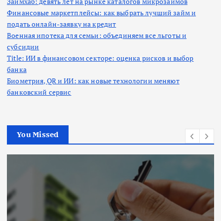
Займхаб: девять лет на рынке каталогов микрозаймов
Финансовые маркетплейсы: как выбрать лучший займ и
подать онлайн-заявку на кредит
Военная ипотека для семьи: объединяем все льготы и
субсидии
Title: ИИ в финансовом секторе: оценка рисков и выбор
банка
Биометрия, QR и ИИ: как новые технологии меняют
банковский сервис
You Missed