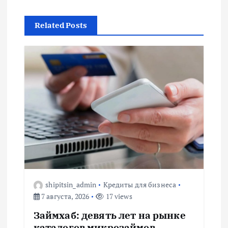
г
Related Posts
а
ц
и
я
п
о
з
shipitsin_admin
Кредиты для бизнеса
7 августа, 2026
17 views
а
Займхаб: девять лет на рынке
каталогов микрозаймов