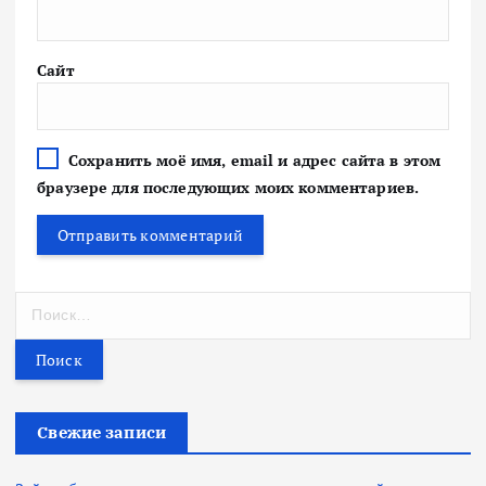
Сайт
Сохранить моё имя, email и адрес сайта в этом
браузере для последующих моих комментариев.
Н
а
й
т
и
:
Свежие записи