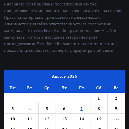
интернете или присланы посетителями сайта и
предоставляются исключительно в ознакомительных целях.
Права на материалы принадлежат их владельцам.
Администрация сайта ответственности за содержание
материала не несет. Если Вы обнаружили на нашем сайте
материалы, которые нарушают авторские права,
принадлежащие Вам, Вашей компании или организации,
пожалуйста, сообщите нам через форму обратной связи.
Август 2026
Пн
Вт
Ср
Чт
Пт
Сб
Вс
1
2
3
4
5
6
7
8
9
10
11
12
13
14
15
16