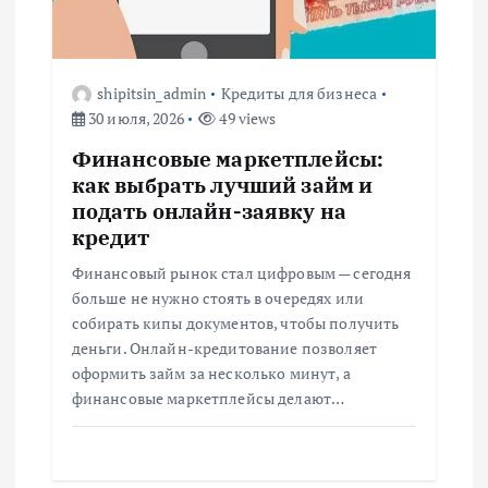
о
з
shipitsin_admin
Кредиты для бизнеса
а
30 июля, 2026
49 views
п
Финансовые маркетплейсы:
как выбрать лучший займ и
и
подать онлайн-заявку на
кредит
с
Финансовый рынок стал цифровым — сегодня
больше не нужно стоять в очередях или
я
собирать кипы документов, чтобы получить
деньги. Онлайн-кредитование позволяет
м
оформить займ за несколько минут, а
финансовые маркетплейсы делают…