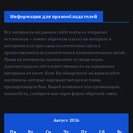
Информация для правообладателей
Все материалы на данном сайте взяты из открытых
источников — имеют обратную ссылку на материал в
интернете или присланы посетителями сайта и
предоставляются исключительно в ознакомительных целях.
Права на материалы принадлежат их владельцам.
Администрация сайта ответственности за содержание
материала не несет. Если Вы обнаружили на нашем сайте
материалы, которые нарушают авторские права,
принадлежащие Вам, Вашей компании или организации,
пожалуйста, сообщите нам через форму обратной связи.
Август 2026
Пн
Вт
Ср
Чт
Пт
Сб
Вс