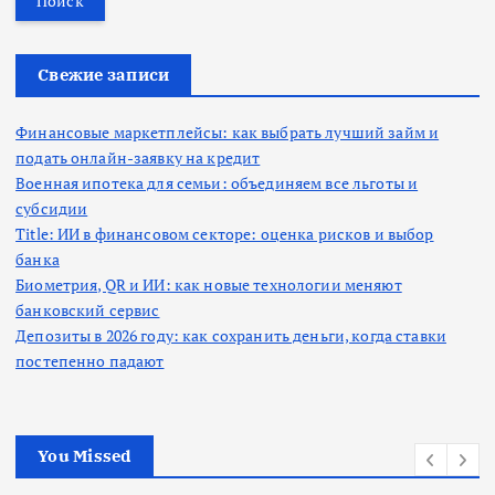
т
и
:
Свежие записи
Финансовые маркетплейсы: как выбрать лучший займ и
подать онлайн-заявку на кредит
Военная ипотека для семьи: объединяем все льготы и
субсидии
Title: ИИ в финансовом секторе: оценка рисков и выбор
банка
Биометрия, QR и ИИ: как новые технологии меняют
банковский сервис
Депозиты в 2026 году: как сохранить деньги, когда ставки
постепенно падают
You Missed