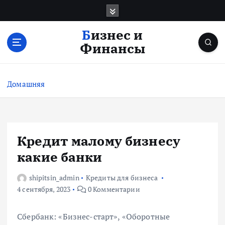
П
е
р
Бизнес и
е
Финансы
й
т
и
Домашняя
к
с
о
д
е
Кредит малому бизнесу
р
какие банки
ж
и
shipitsin_admin
Кредиты для бизнеса
м
4 сентября, 2023
0 Комментарии
о
м
у
Сбербанк: «Бизнес-старт», «Оборотные