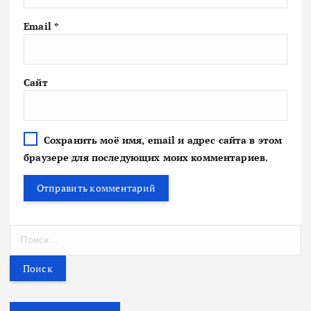
Email
*
Сайт
Сохранить моё имя, email и адрес сайта в этом
браузере для последующих моих комментариев.
Н
а
й
т
и