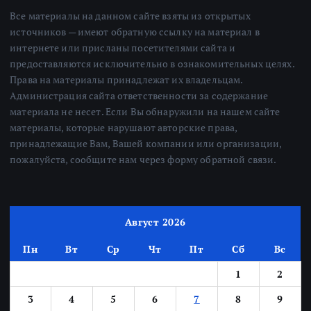
Все материалы на данном сайте взяты из открытых
источников — имеют обратную ссылку на материал в
интернете или присланы посетителями сайта и
предоставляются исключительно в ознакомительных целях.
Права на материалы принадлежат их владельцам.
Администрация сайта ответственности за содержание
материала не несет. Если Вы обнаружили на нашем сайте
материалы, которые нарушают авторские права,
принадлежащие Вам, Вашей компании или организации,
пожалуйста, сообщите нам через форму обратной связи.
Август 2026
Пн
Вт
Ср
Чт
Пт
Сб
Вс
1
2
3
4
5
6
7
8
9