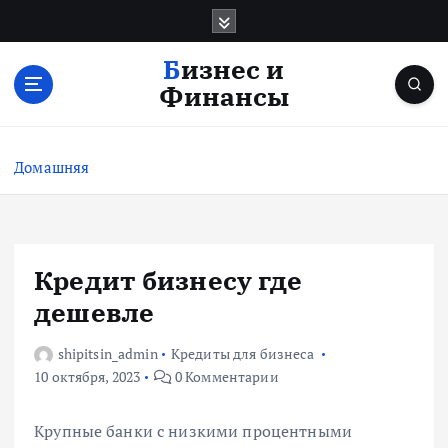
П
е
р
Бизнес и
е
Финансы
й
т
и
Домашняя
к
с
о
д
е
Кредит бизнесу где
р
дешевле
ж
и
shipitsin_admin
Кредиты для бизнеса
м
10 октября, 2023
0 Комментарии
о
м
у
Крупные банки с низкими процентными