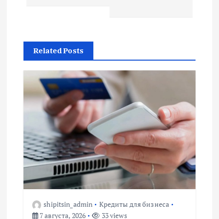
и
г
Related Posts
а
ц
и
я
п
о
з
shipitsin_admin
Кредиты для бизнеса
7 августа, 2026
33 views