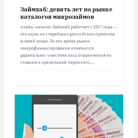
а
Займхаб: девять лет на рынке
каталогов микрозаймов
п
нлайн-каталог Займхаб работает с 2017 года —
и
это один из старейших российских проектов
в своей нише. За это время рынок
с
микрофинансирования изменился
радикально: ужесточились ограничения по
ставкам и предельной переплате,…
я
м