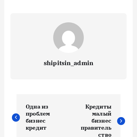
shipitsin_admin
Н
Одна из
Кредиты
а
проблем
малый
бизнес
бизнес
в
кредит
правитель
ство