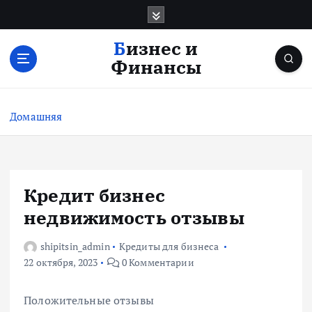
П
е
р
Бизнес и
е
Финансы
й
т
и
Домашняя
к
с
о
д
е
Кредит бизнес
р
недвижимость отзывы
ж
и
shipitsin_admin
Кредиты для бизнеса
м
22 октября, 2023
0 Комментарии
о
м
у
Положительные отзывы