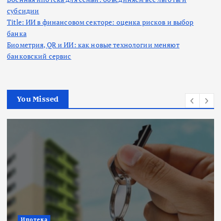
субсидии
Title: ИИ в финансовом секторе: оценка рисков и выбор
банка
Биометрия, QR и ИИ: как новые технологии меняют
банковский сервис
You Missed
Ипотека