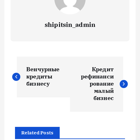
shipitsin_admin
Н
Венчурные
Кредит
а
кредиты
рефинанси
бизнесу
рование
в
малый
бизнес
и
г
Related Posts