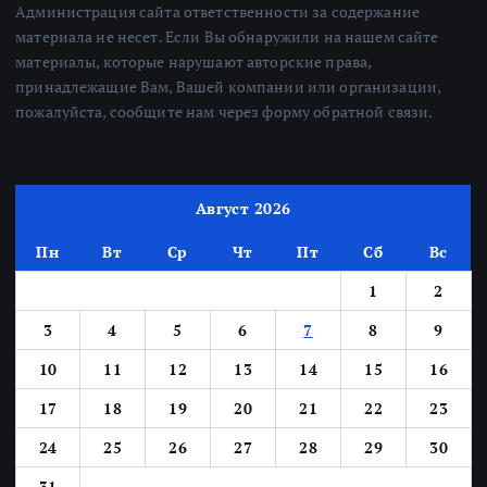
Администрация сайта ответственности за содержание
материала не несет. Если Вы обнаружили на нашем сайте
материалы, которые нарушают авторские права,
принадлежащие Вам, Вашей компании или организации,
пожалуйста, сообщите нам через форму обратной связи.
Август 2026
Пн
Вт
Ср
Чт
Пт
Сб
Вс
1
2
3
4
5
6
7
8
9
10
11
12
13
14
15
16
17
18
19
20
21
22
23
24
25
26
27
28
29
30
31