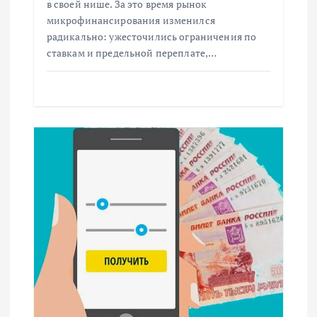
в своей нише. За это время рынок
с
микрофинансирования изменился
радикально: ужесточились ограничения по
ставкам и предельной переплате,…
я
м