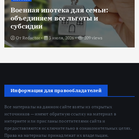
Военная ипотека для семьи:
объединяем все льготы и
субсидии
От
Redactor
3 июля, 2026
209 views
Информация для правообладателей
Все материалы на данном сайте взяты из открытых
источников — имеют обратную ссылку на материал в
интернете или присланы посетителями сайта и
предоставляются исключительно в ознакомительных целях.
Права на материалы принадлежат их владельцам.