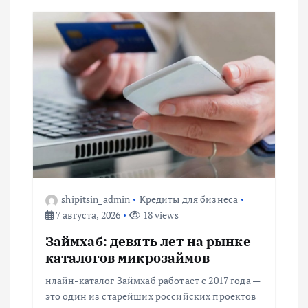
а
ц
и
я
п
о
з
shipitsin_admin
Кредиты для бизнеса
7 августа, 2026
18 views
а
Займхаб: девять лет на рынке
каталогов микрозаймов
п
нлайн-каталог Займхаб работает с 2017 года —
и
это один из старейших российских проектов