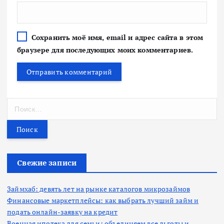
Сохранить моё имя, email и адрес сайта в этом
браузере для последующих моих комментариев.
Н
а
й
т
и
:
Свежие записи
Займхаб: девять лет на рынке каталогов микрозаймов
Финансовые маркетплейсы: как выбрать лучший займ и
подать онлайн-заявку на кредит
Военная ипотека для семьи: объединяем все льготы и