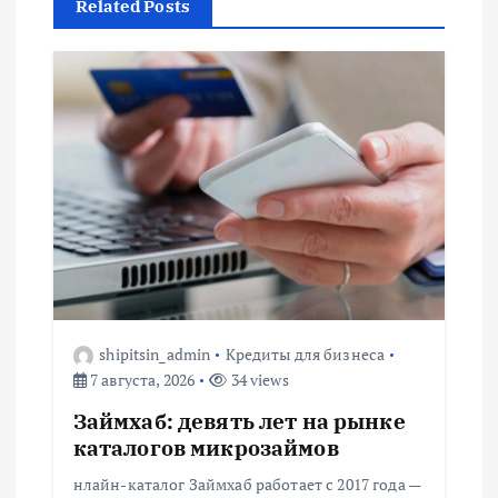
г
Related Posts
а
ц
и
я
п
о
shipitsin_admin
Кредиты для бизнеса
з
7 августа, 2026
34 views
Займхаб: девять лет на рынке
а
каталогов микрозаймов
п
нлайн-каталог Займхаб работает с 2017 года —