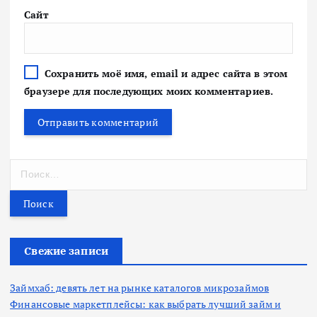
Сайт
Сохранить моё имя, email и адрес сайта в этом
браузере для последующих моих комментариев.
Н
а
й
т
и
:
Свежие записи
Займхаб: девять лет на рынке каталогов микрозаймов
Финансовые маркетплейсы: как выбрать лучший займ и