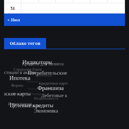
31
« Июл
Облако тегов