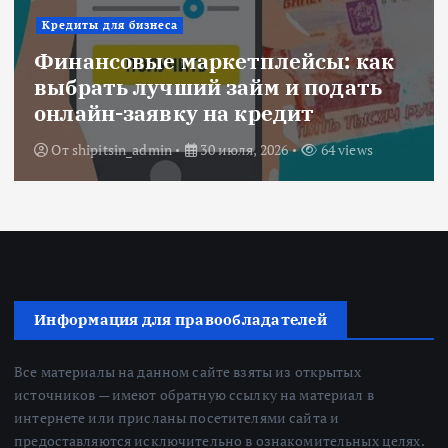
Ипотека
Военная ипотека для семьи:
объединяем все льготы и
субсидии
От
Redactor
3 июля, 2026
216 views
Информация для правообладателей
Все материалы на данном сайте взяты из открытых
источников — имеют обратную ссылку на материал в
интернете или присланы посетителями сайта и
предоставляются исключительно в ознакомительных целях.