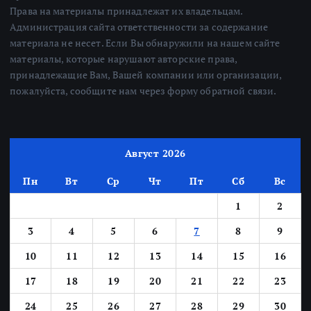
Права на материалы принадлежат их владельцам.
Администрация сайта ответственности за содержание
материала не несет. Если Вы обнаружили на нашем сайте
материалы, которые нарушают авторские права,
принадлежащие Вам, Вашей компании или организации,
пожалуйста, сообщите нам через форму обратной связи.
Август 2026
Пн
Вт
Ср
Чт
Пт
Сб
Вс
1
2
3
4
5
6
7
8
9
10
11
12
13
14
15
16
17
18
19
20
21
22
23
24
25
26
27
28
29
30