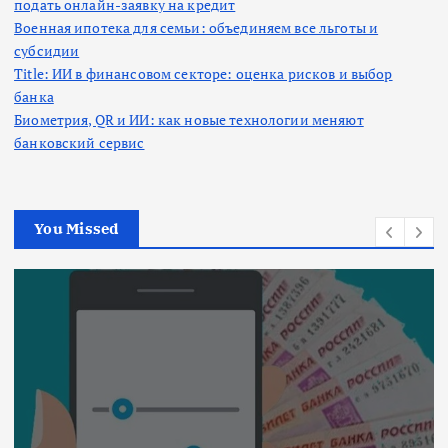
подать онлайн-заявку на кредит
Военная ипотека для семьи: объединяем все льготы и
субсидии
Title: ИИ в финансовом секторе: оценка рисков и выбор
банка
Биометрия, QR и ИИ: как новые технологии меняют
банковский сервис
You Missed