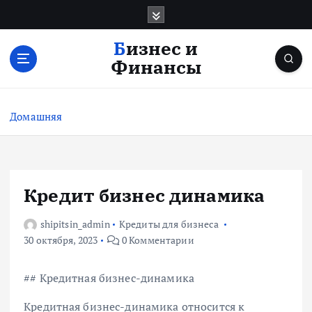
П
е
р
Бизнес и
е
Финансы
й
т
и
Домашняя
к
с
о
д
е
Кредит бизнес динамика
р
ж
shipitsin_admin
Кредиты для бизнеса
и
30 октября, 2023
0 Комментарии
м
о
## Кредитная бизнес-динамика
м
у
Кредитная бизнес-динамика относится к