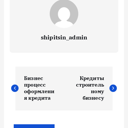
shipitsin_admin
Н
Бизнес
Кредиты
а
процесс
строитель
оформлени
ному
в
я кредита
бизнесу
и