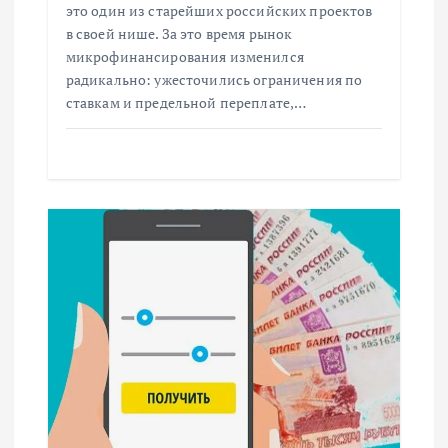
это один из старейших российских проектов
и
в своей нише. За это время рынок
микрофинансирования изменился
с
радикально: ужесточились ограничения по
ставкам и предельной переплате,…
я
м