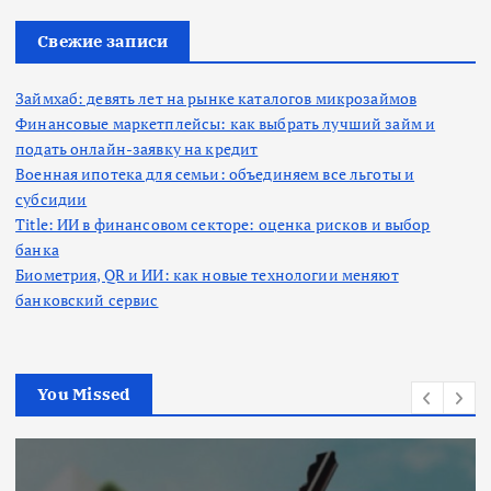
и
:
Свежие записи
Займхаб: девять лет на рынке каталогов микрозаймов
Финансовые маркетплейсы: как выбрать лучший займ и
подать онлайн-заявку на кредит
Военная ипотека для семьи: объединяем все льготы и
субсидии
Title: ИИ в финансовом секторе: оценка рисков и выбор
банка
Биометрия, QR и ИИ: как новые технологии меняют
банковский сервис
You Missed