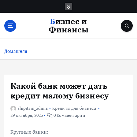
П
е
р
Бизнес и
е
Финансы
й
т
и
Домашняя
к
с
о
д
е
Какой банк может дать
р
кредит малому бизнесу
ж
и
shipitsin_admin
Кредиты для бизнеса
м
29 октября, 2023
0 Комментарии
о
м
у
Крупные банки: