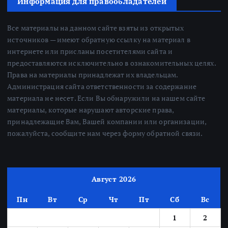
Информация для правообладателей
Все материалы на данном сайте взяты из открытых
источников — имеют обратную ссылку на материал в
интернете или присланы посетителями сайта и
предоставляются исключительно в ознакомительных целях.
Права на материалы принадлежат их владельцам.
Администрация сайта ответственности за содержание
материала не несет. Если Вы обнаружили на нашем сайте
материалы, которые нарушают авторские права,
принадлежащие Вам, Вашей компании или организации,
пожалуйста, сообщите нам через форму обратной связи.
Август 2026
Пн
Вт
Ср
Чт
Пт
Сб
Вс
1
2