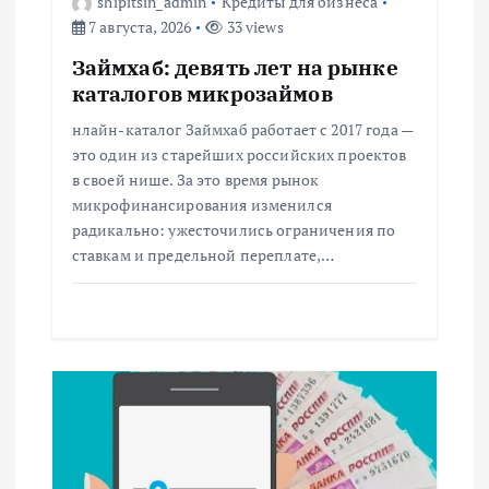
shipitsin_admin
Кредиты для бизнеса
з
7 августа, 2026
33 views
Займхаб: девять лет на рынке
а
каталогов микрозаймов
п
нлайн-каталог Займхаб работает с 2017 года —
это один из старейших российских проектов
и
в своей нише. За это время рынок
микрофинансирования изменился
с
радикально: ужесточились ограничения по
ставкам и предельной переплате,…
я
м