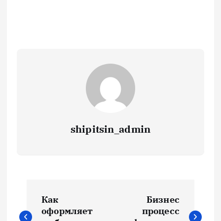
shipitsin_admin
Н
Как
Бизнес
а
оформляет
процесс