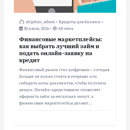
з
shipitsin_admin
Кредиты для бизнеса
а
30 июля, 2026
48 views
п
Финансовые маркетплейсы:
как выбрать лучший займ и
и
подать онлайн-заявку на
кредит
с
Финансовый рынок стал цифровым — сегодня
больше не нужно стоять в очередях или
я
собирать кипы документов, чтобы получить
деньги. Онлайн-кредитование позволяет
м
оформить займ за несколько минут, а
финансовые маркетплейсы делают…