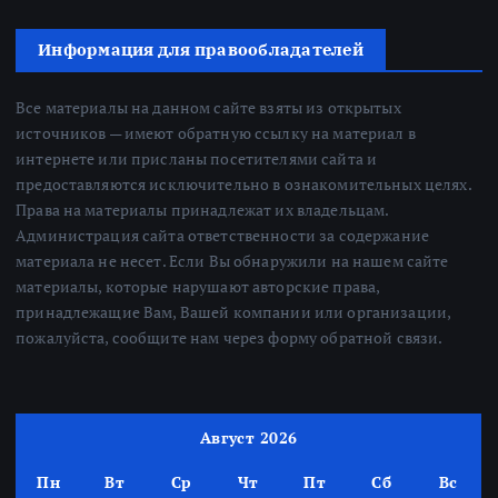
Информация для правообладателей
Все материалы на данном сайте взяты из открытых
источников — имеют обратную ссылку на материал в
интернете или присланы посетителями сайта и
предоставляются исключительно в ознакомительных целях.
Права на материалы принадлежат их владельцам.
Администрация сайта ответственности за содержание
материала не несет. Если Вы обнаружили на нашем сайте
материалы, которые нарушают авторские права,
принадлежащие Вам, Вашей компании или организации,
пожалуйста, сообщите нам через форму обратной связи.
Август 2026
Пн
Вт
Ср
Чт
Пт
Сб
Вс