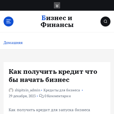
П
е
р
Бизнес и
е
Финансы
й
т
и
Домашняя
к
с
о
д
е
Как получить кредит что
р
бы начать бизнес
ж
и
shipitsin_admin
Кредиты для бизнеса
м
29 декабря, 2023
0 Комментарии
о
м
у
Как получить кредит для запуска бизнеса