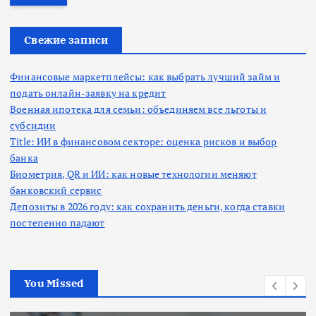
т
и
:
Свежие записи
Финансовые маркетплейсы: как выбрать лучший займ и
подать онлайн-заявку на кредит
Военная ипотека для семьи: объединяем все льготы и
субсидии
Title: ИИ в финансовом секторе: оценка рисков и выбор
банка
Биометрия, QR и ИИ: как новые технологии меняют
банковский сервис
Депозиты в 2026 году: как сохранить деньги, когда ставки
постепенно падают
You Missed