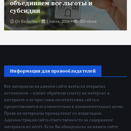
объединяем все льготы и
субсидии
От
Redactor
3 июля, 2026
205 views
Информация для правообладателей
Все материалы на данном сайте взяты из открытых
источников — имеют обратную ссылку на материал в
интернете или присланы посетителями сайта и
предоставляются исключительно в ознакомительных целях.
Права на материалы принадлежат их владельцам.
Администрация сайта ответственности за содержание
материала не несет. Если Вы обнаружили на нашем сайте