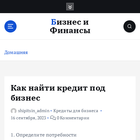
П
е
р
Бизнес и
е
Финансы
й
т
и
Домашняя
к
с
о
д
е
Как найти кредит под
р
бизнес
ж
и
shipitsin_admin
Кредиты для бизнеса
м
16 сентября, 2023
0 Комментарии
о
м
у
1. Определите потребности