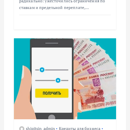
радикально: ужесточились ограничения по
ставкам и предельной переплате,…
я
м
shipitsin_admin
Кредиты для бизнеса