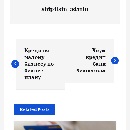
shipitsin_admin
Н
Кредиты
Хоум
а
малому
кредит
бизнесу по
банк
в
бизнес
бизнес зал
плану
и
г
Related Posts
а