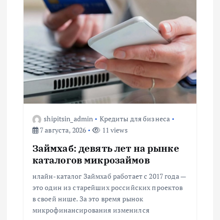
ц
и
я
п
о
з
shipitsin_admin
Кредиты для бизнеса
7 августа, 2026
11 views
а
Займхаб: девять лет на рынке
каталогов микрозаймов
п
нлайн-каталог Займхаб работает с 2017 года —
и
это один из старейших российских проектов
в своей нише. За это время рынок
с
микрофинансирования изменился