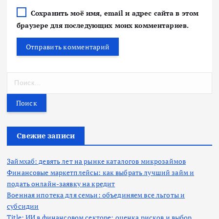
Сохранить моё имя, email и адрес сайта в этом
браузере для последующих моих комментариев.
Н
а
й
т
и
:
Свежие записи
Займхаб: девять лет на рынке каталогов микрозаймов
Финансовые маркетплейсы: как выбрать лучший займ и
подать онлайн-заявку на кредит
Военная ипотека для семьи: объединяем все льготы и
субсидии
Title: ИИ в финансовом секторе: оценка рисков и выбор