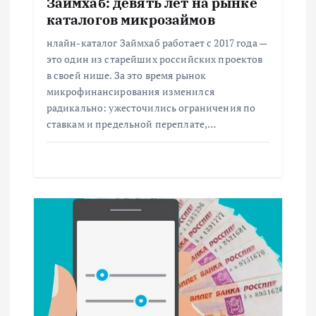
Займхаб: девять лет на рынке
каталогов микрозаймов
п
нлайн-каталог Займхаб работает с 2017 года —
и
это один из старейших российских проектов
в своей нише. За это время рынок
с
микрофинансирования изменился
радикально: ужесточились ограничения по
ставкам и предельной переплате,…
я
м