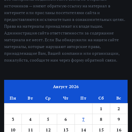
источников — имеют обратную ссылку на материал в
интернете или присланы посетителями сайта и
предоставляются исключительно в ознакомительных целях.
Права на материалы принадлежат их владельцам.
Администрация сайта ответственности за содержание
материала не несет. Если Вы обнаружили на нашем сайте
материалы, которые нарушают авторские права,
принадлежащие Вам, Вашей компании или организации,
пожалуйста, сообщите нам через форму обратной связи.
Август 2026
Пн
Вт
Ср
Чт
Пт
Сб
Вс
1
2
3
4
5
6
7
8
9
10
11
12
13
14
15
16