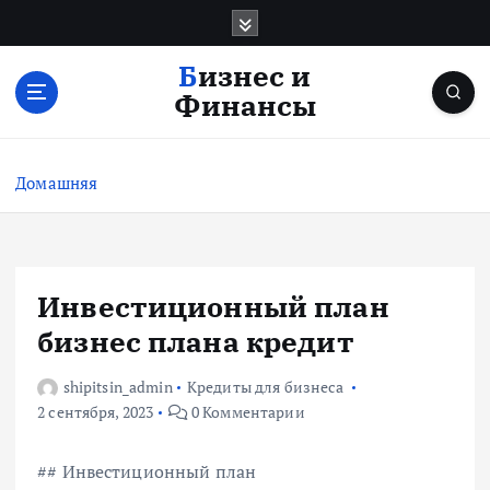
П
е
р
Бизнес и
е
Финансы
й
т
и
Домашняя
к
с
о
д
е
Инвестиционный план
р
бизнес плана кредит
ж
и
shipitsin_admin
Кредиты для бизнеса
м
2 сентября, 2023
0 Комментарии
о
м
у
## Инвестиционный план