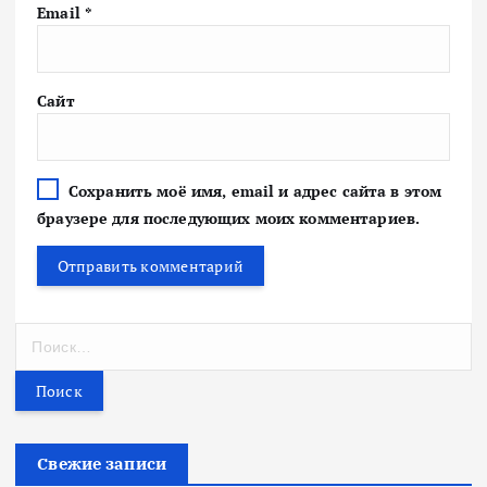
Email
*
Сайт
Сохранить моё имя, email и адрес сайта в этом
браузере для последующих моих комментариев.
Н
а
й
т
и
:
Свежие записи