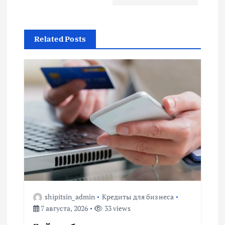
и
г
Related Posts
а
ц
и
я
п
о
з
shipitsin_admin
Кредиты для бизнеса
7 августа, 2026
33 views
а