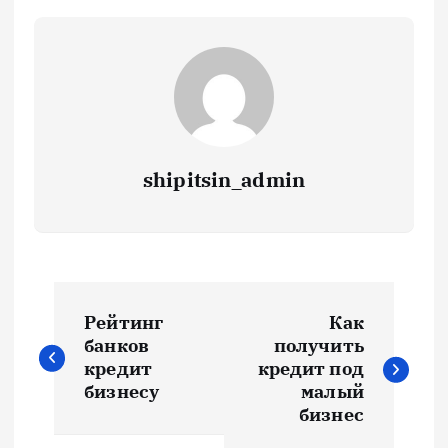
shipitsin_admin
Н
Рейтинг
Как
а
банков
получить
кредит
кредит под
в
бизнесу
малый
бизнес