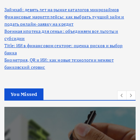
Займхаб: девять лет на рынке каталогов микрозаймов
Финансовые маркетплейсы: как выбрать лучший займ и
подать онлайн-заявку на кредит
Военная ипотека для семьи: объединяем все льготы и
субсидии
Title: ИИ в финансовом секторе: оценка рисков и выбор
банка
Биометрия, QR и ИИ: как новые технологии меняют
банковский сервис
You Missed