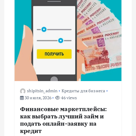
ц
и
я
п
о
з
shipitsin_admin
Кредиты для бизнеса
30 июля, 2026
46 views
а
Финансовые маркетплейсы:
п
как выбрать лучший займ и
подать онлайн-заявку на
и
кредит