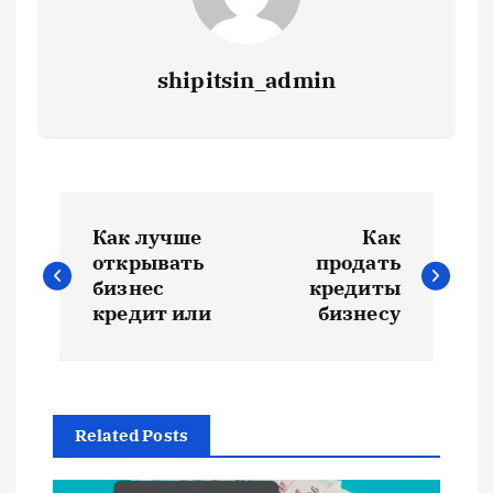
shipitsin_admin
Н
Как лучше
Как
а
открывать
продать
бизнес
кредиты
в
кредит или
бизнесу
и
г
Related Posts
а