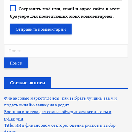
Сохранить моё имя, email и адрес сайта в этом
браузере для последующих моих комментариев.
Н
а
й
т
и
:
Свежие записи
Финансовые маркетплейсы: как выбрать лучший займ и
подать онлайн-заявку на кредит
Военная ипотека для семьи: объединяем все льготы и
субсидии
Title: ИИ в финансовом секторе: оценка рисков и выбор
банка