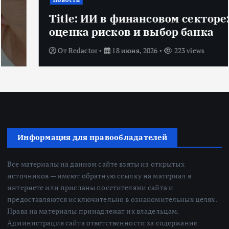
Новости
Title: ИИ в финансовом секторе:
оценка рисков и выбор банка
От
Redactor
18 июня, 2026
223 views
Информация для правообладателей
Все материалы на данном сайте взяты из открытых
источников — имеют обратную ссылку на материал в
интернете или присланы посетителями сайта и
предоставляются исключительно в ознакомительных целях.
Права на материалы принадлежат их владельцам.
Администрация сайта ответственности за содержание