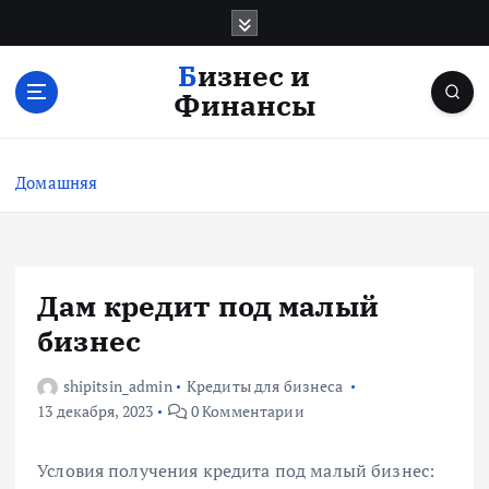
П
е
р
Бизнес и
е
Финансы
й
т
и
Домашняя
к
с
о
д
е
Дам кредит под малый
р
бизнес
ж
и
shipitsin_admin
Кредиты для бизнеса
м
13 декабря, 2023
0 Комментарии
о
м
у
Условия получения кредита под малый бизнес: