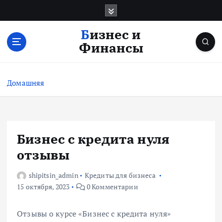
П
е
р
Бизнес и
е
Финансы
й
т
и
Домашняя
к
с
о
д
е
Бизнес с кредита нуля
р
отзывы
ж
и
shipitsin_admin
Кредиты для бизнеса
м
15 октября, 2023
0 Комментарии
о
м
у
Отзывы о курсе «Бизнес с кредита нуля»