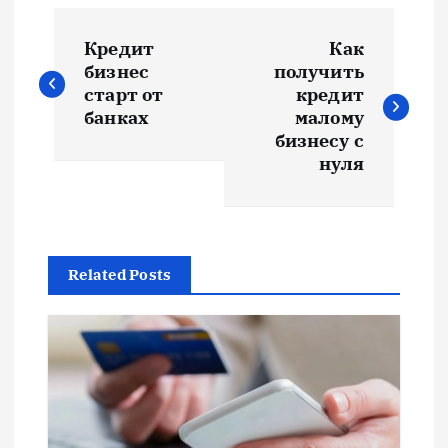
Н
Кредит
Как
а
бизнес
получить
старт от
кредит
в
банках
малому
бизнесу с
и
нуля
г
а
Related Posts
ц
и
я