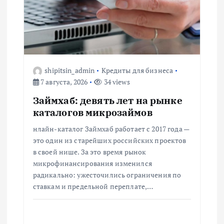
п
о
з
shipitsin_admin
Кредиты для бизнеса
а
7 августа, 2026
34 views
Займхаб: девять лет на рынке
п
каталогов микрозаймов
и
нлайн-каталог Займхаб работает с 2017 года —
это один из старейших российских проектов
с
в своей нише. За это время рынок
микрофинансирования изменился
радикально: ужесточились ограничения по
я
ставкам и предельной переплате,…
м