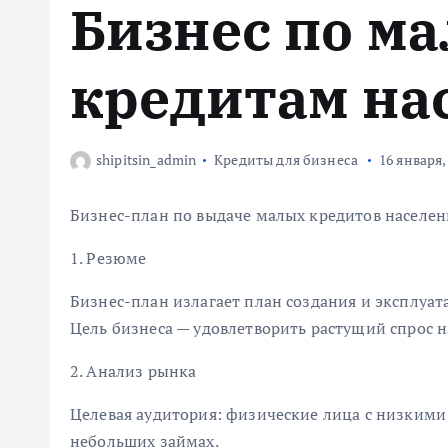
Бизнес по м
м
у
кредитам на
shipitsin_admin
Кредиты для бизнеса
16 января,
Бизнес-план по выдаче малых кредитов населе
1. Резюме
Бизнес-план излагает план создания и эксплуат
Цель бизнеса — удовлетворить растущий спрос 
2. Анализ рынка
Целевая аудитория: физические лица с низкими
небольших займах.