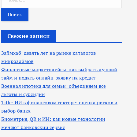
а
й
т
и
Свежие записи
:
Займхаб: девять лет на рынке каталогов
микрозаймов
Финансовые маркетплейсы: как выбрать лучший
займ и подать онлайн-заявку на кредит
Военная ипотека для семьи: объединяем все
льготы и субсидии
Title: ИИ в финансовом секторе: оценка рисков и
выбор банка
Биометрия, QR и ИИ: как новые технологии
меняют банковский сервис