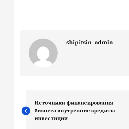
shipitsin_admin
Н
Источники финансирования
а
бизнеса внутренние кредиты
инвестиции