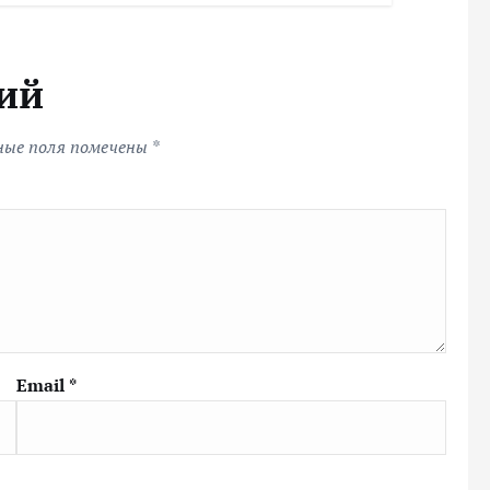
ий
ные поля помечены
*
Email
*