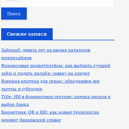
а
й
т
и
Свежие записи
:
Займхаб: девять лет на рынке каталогов
микрозаймов
Финансовые маркетплейсы: как выбрать лучший
займ и подать онлайн-заявку на кредит
Военная ипотека для семьи: объединяем все
льготы и субсидии
Title: ИИ в финансовом секторе: оценка рисков и
выбор банка
Биометрия, QR и ИИ: как новые технологии
меняют банковский сервис