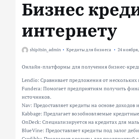
Бизнес кред
м
у
интернету
shipitsin_admin
Кредиты для бизнеса
24 ноября,
Онлайн-платформы для получения бизнес-кред
Lendio: Сравнивает предложения от нескольких 
Fundera: Помогает предприятиям получить фина
источников.
Nav: Предоставляет кредиты на основе доходов 
Kabbage: Предлагает возобновляемые кредитные
OnDeck: Специализируется на кредитах для мал
BlueVine: Предоставляет кредиты под залог де
Credibly: Предлагает кредиты для предприятий 