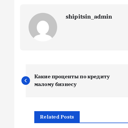
shipitsin_admin
Н
Какие проценты по кредиту
а
малому бизнесу
в
и
Related Posts