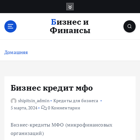
П
е
р
Бизнес и
е
Финансы
й
т
и
Домашняя
к
с
о
д
е
Бизнес кредит мфо
р
ж
shipitsin_admin
Кредиты для бизнеса
и
5 марта, 2024
0 Комментарии
м
о
Бизнес-кредиты МФО (микрофинансовых
м
организаций)
у