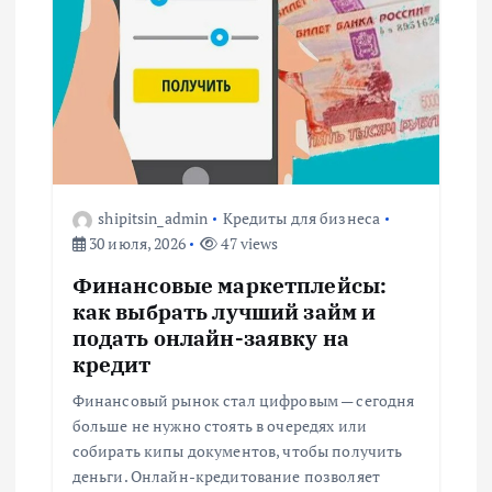
п
о
з
а
shipitsin_admin
Кредиты для бизнеса
30 июля, 2026
47 views
п
Финансовые маркетплейсы:
и
как выбрать лучший займ и
подать онлайн-заявку на
с
кредит
Финансовый рынок стал цифровым — сегодня
я
больше не нужно стоять в очередях или
собирать кипы документов, чтобы получить
м
деньги. Онлайн-кредитование позволяет