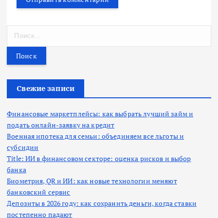
Н
а
й
т
и
:
Свежие записи
Финансовые маркетплейсы: как выбрать лучший займ и
подать онлайн-заявку на кредит
Военная ипотека для семьи: объединяем все льготы и
субсидии
Title: ИИ в финансовом секторе: оценка рисков и выбор
банка
Биометрия, QR и ИИ: как новые технологии меняют
банковский сервис
Депозиты в 2026 году: как сохранить деньги, когда ставки
постепенно падают