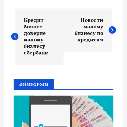
Н
Кредит
Новости
а
бизнес
малому
доверие
бизнесу по
в
малому
кредитам
бизнесу
и
сбербанк
г
а
Related Posts
ц
и
я