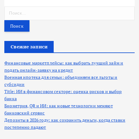
Н
а
й
т
и
:
Свежие записи
Финансовые маркетплейсы: как выбрать лучший займ и
подать онлайн-заявку на кредит
Военная ипотека для семьи: объединяем все льготы и
субсидии
Title: ИИ в финансовом секторе: оценка рисков и выбор
банка
Биометрия, QR и ИИ: как новые технологии меняют
банковский сервис
Депозиты в 2026 году: как сохранить деньги, когда ставки
постепенно падают