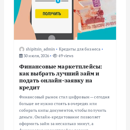
п
о
з
shipitsin_admin
Кредиты для бизнеса
а
30 июля, 2026
49 views
п
Финансовые маркетплейсы:
как выбрать лучший займ и
и
подать онлайн-заявку на
кредит
с
Финансовый рынок стал цифровым — сегодня
больше не нужно стоять в очередях или
я
собирать кипы документов, чтобы получить
деньги. Онлайн-кредитование позволяет
м
оформить займ за несколько минут, а