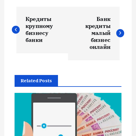
Н
Кредиты
Банк
а
крупному
кредиты
бизнесу
малый
в
банки
бизнес
онлайн
и
г
Related Posts
а
ц
и
я