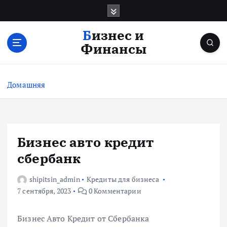
П
е
р
Бизнес и
е
Финансы
й
т
и
Домашняя
к
с
о
д
е
Бизнес авто кредит
р
сбербанк
ж
и
shipitsin_admin
Кредиты для бизнеса
м
7 сентября, 2023
0 Комментарии
о
м
у
Бизнес Авто Кредит от Сбербанка