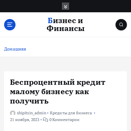
П
е
р
Бизнес и
е
Финансы
й
т
и
Домашняя
к
с
о
д
е
Беспроцентный кредит
р
малому бизнесу как
ж
и
получить
м
о
shipitsin_admin
Кредиты для бизнеса
м
21 ноября, 2023
0 Комментарии
у