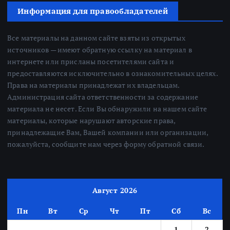
Информация для правообладателей
Все материалы на данном сайте взяты из открытых
источников — имеют обратную ссылку на материал в
интернете или присланы посетителями сайта и
предоставляются исключительно в ознакомительных целях.
Права на материалы принадлежат их владельцам.
Администрация сайта ответственности за содержание
материала не несет. Если Вы обнаружили на нашем сайте
материалы, которые нарушают авторские права,
принадлежащие Вам, Вашей компании или организации,
пожалуйста, сообщите нам через форму обратной связи.
Август 2026
Пн
Вт
Ср
Чт
Пт
Сб
Вс
1
2