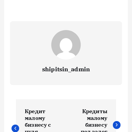
shipitsin_admin
Н
Кредит
Кредиты
а
малому
малому
бизнесу с
бизнесу
нуля
под залог