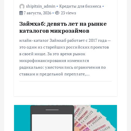
з
shipitsin_admin
Кредиты для бизнеса
а
7 августа, 2026
23 views
Займхаб: девять лет на рынке
п
каталогов микрозаймов
и
нлайн-каталог Займхаб работает с 2017 года —
это один из старейших российских проектов
с
в своей нише. За это время рынок
микрофинансирования изменился
радикально: ужесточились ограничения по
я
ставкам и предельной переплате,…
м