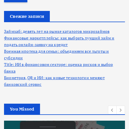
т
и
:
Свежие записи
Займхаб: девять лет на рынке каталогов микрозаймов
Финансовые маркетплейсы: как выбрать лучший займ и
подать онлайн-заявку на кредит
Военная ипотека для семьи: объединяем все льготы и
субсидии
Title: ИИ в финансовом секторе: оценка рисков и выбор
банка
Биометрия, QR и ИИ: как новые технологии меняют
банковский сервис
You Missed