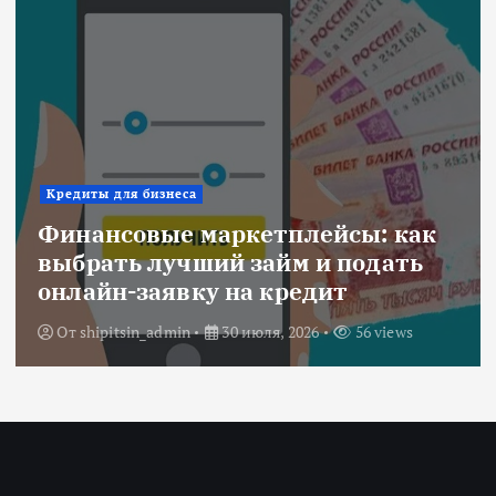
Ипотека
Военная ипотека для семьи:
объединяем все льготы и
субсидии
От
Redactor
3 июля, 2026
214 views