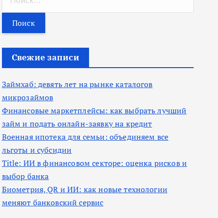
а
й
т
и
Свежие записи
:
Займхаб: девять лет на рынке каталогов
микрозаймов
Финансовые маркетплейсы: как выбрать лучший
займ и подать онлайн-заявку на кредит
Военная ипотека для семьи: объединяем все
льготы и субсидии
Title: ИИ в финансовом секторе: оценка рисков и
выбор банка
Биометрия, QR и ИИ: как новые технологии
меняют банковский сервис