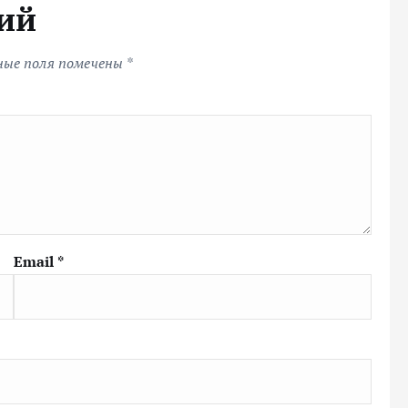
ий
ные поля помечены
*
Email
*