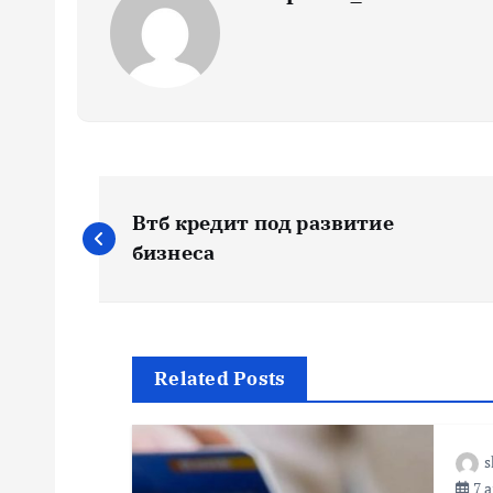
Н
Втб кредит под развитие
а
бизнеса
в
и
Related Posts
г
s
7 а