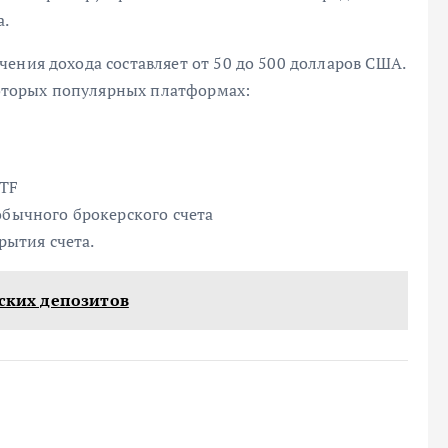
а.
ения дохода составляет от 50 до 500 долларов США.
торых популярных платформах:
ETF
обычного брокерского счета
крытия счета.
вских депозитов