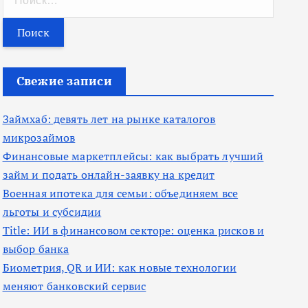
а
й
т
и
Свежие записи
:
Займхаб: девять лет на рынке каталогов
микрозаймов
Финансовые маркетплейсы: как выбрать лучший
займ и подать онлайн-заявку на кредит
Военная ипотека для семьи: объединяем все
льготы и субсидии
Title: ИИ в финансовом секторе: оценка рисков и
выбор банка
Биометрия, QR и ИИ: как новые технологии
меняют банковский сервис