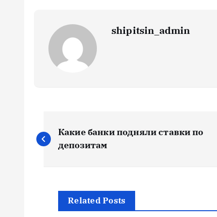
shipitsin_admin
Н
Какие банки подняли ставки по
а
депозитам
в
и
Related Posts