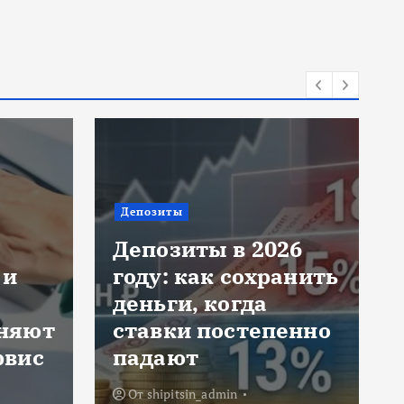
Депозиты
Депозиты в 2026
 и
году: как сохранить
деньги, когда
еняют
ставки постепенно
рвис
падают
От
shipitsin_admin