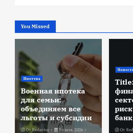
You Missed
Новост
Ипотека
Title
Военная ипотека
фин
для семьи:
сект
объединяем все
риск
льготы и субсидии
банк
От
Redactor
3 июля, 2026
От
Red