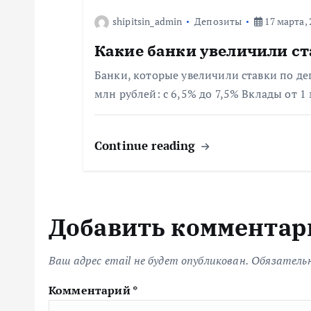
а
shipitsin_admin
Депозиты
17 марта, 
Какие банки увеличили ст
п
Банки, которые увеличили ставки по де
и
млн рублей: с 6,5% до 7,5% Вклады от 1
с
Continue reading
я
м
Добавить комментар
Ваш адрес email не будет опубликован.
Обязатель
Комментарий
*