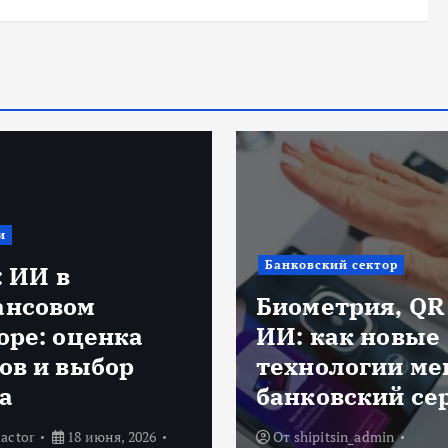
и
Банковский сектор
: ИИ в
ансовом
Биометрия, QR
оре: оценка
ИИ: как новые
ов и выбор
технологии м
а
банковский се
actor
18 июня, 2026
От
shipitsin_admin