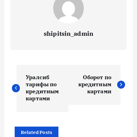
shipitsin_admin
Н
Уралсиб
Оборот по
а
тарифы по
кредитным
кредитным
картами
в
картами
и
г
Related Posts