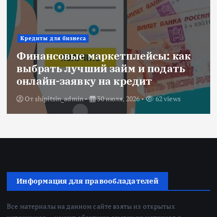
Ипотека
плейсы: как
Военная ипотека дл
йм и подать
объединяем все льг
редит
субсидии
 2026
62 views
От
Redactor
3 июля, 2026
Информация для правообладателей
Все материалы на данном сайте взяты из открытых