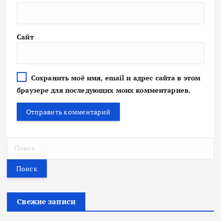
Сайт
Сохранить моё имя, email и адрес сайта в этом
браузере для последующих моих комментариев.
Н
а
й
т
и
:
Свежие записи