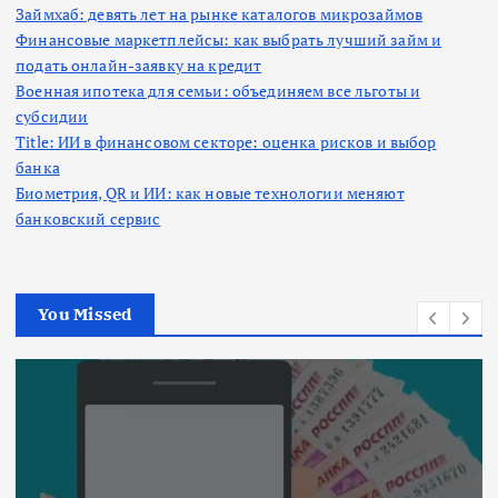
Займхаб: девять лет на рынке каталогов микрозаймов
Финансовые маркетплейсы: как выбрать лучший займ и
подать онлайн-заявку на кредит
Военная ипотека для семьи: объединяем все льготы и
субсидии
Title: ИИ в финансовом секторе: оценка рисков и выбор
банка
Биометрия, QR и ИИ: как новые технологии меняют
банковский сервис
You Missed