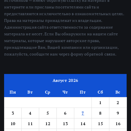
источников — имеют обратную ссылку на материал в
интернете или присланы посетителями сайта и
предоставляются исключительно в ознакомительных целях.
Права на материалы принадлежат их владельцам.
Администрация сайта ответственности за содержание
материала не несет. Если Вы обнаружили на нашем сайте
материалы, которые нарушают авторские права,
принадлежащие Вам, Вашей компании или организации,
пожалуйста, сообщите нам через форму обратной связи.
Август 2026
Пн
Вт
Ср
Чт
Пт
Сб
Вс
1
2
3
4
5
6
7
8
9
10
11
12
13
14
15
16