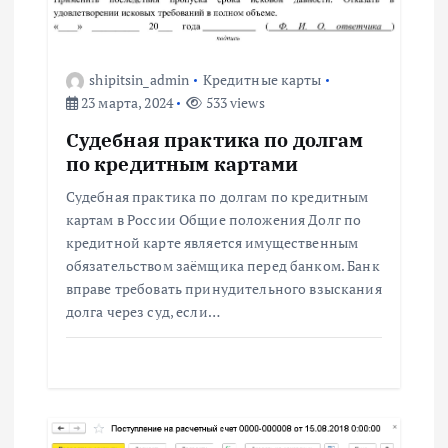
и
с
shipitsin_admin
Кредитные карты
23 марта, 2024
533 views
я
Судебная практика по долгам
м
по кредитным картами
Судебная практика по долгам по кредитным
картам в России Общие положения Долг по
кредитной карте является имущественным
обязательством заёмщика перед банком. Банк
вправе требовать принудительного взыскания
долга через суд, если…