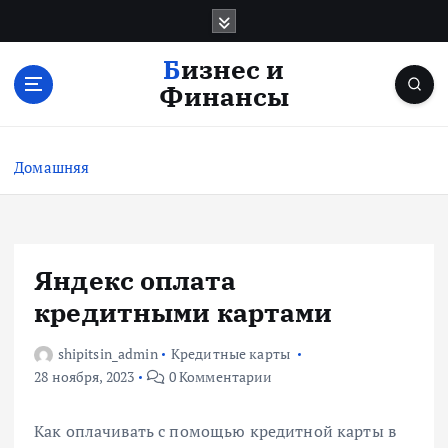
П
е
р
Бизнес и
е
Финансы
й
т
и
Домашняя
к
с
о
д
е
Яндекс оплата
р
кредитными картами
ж
и
shipitsin_admin
Кредитные карты
м
28 ноября, 2023
0 Комментарии
о
м
у
Как оплачивать с помощью кредитной карты в