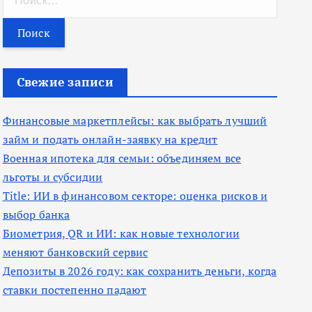
а
й
т
и
Свежие записи
:
Финансовые маркетплейсы: как выбрать лучший
займ и подать онлайн-заявку на кредит
Военная ипотека для семьи: объединяем все
льготы и субсидии
Title: ИИ в финансовом секторе: оценка рисков и
выбор банка
Биометрия, QR и ИИ: как новые технологии
меняют банковский сервис
Депозиты в 2026 году: как сохранить деньги, когда
ставки постепенно падают