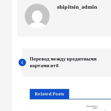
shipitsin_admin
Н
Перевод между кредитными
а
картами втб
в
и
Related Posts
г