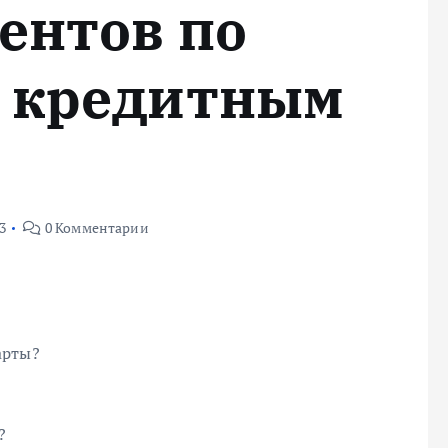
ентов по
 кредитным
3
0 Комментарии
арты?
?