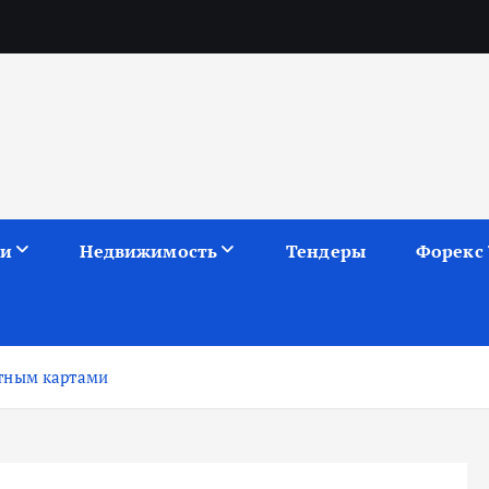
ии
Недвижимость
Тендеры
Форекс
тным картами