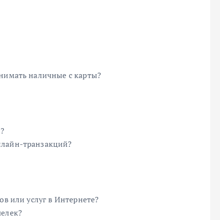
снимать наличные с карты?
и?
нлайн-транзакций?
ов или услуг в Интернете?
шелек?