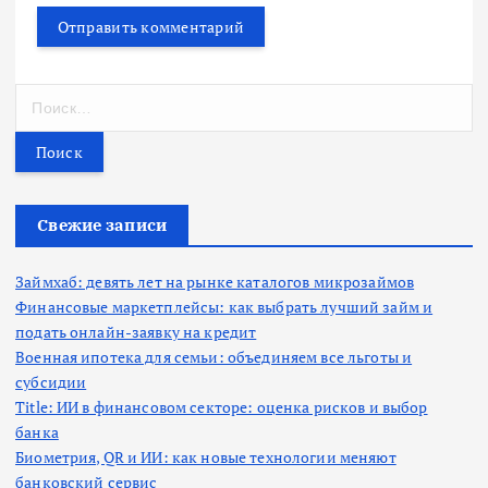
Н
а
й
т
и
:
Свежие записи
Займхаб: девять лет на рынке каталогов микрозаймов
Финансовые маркетплейсы: как выбрать лучший займ и
подать онлайн-заявку на кредит
Военная ипотека для семьи: объединяем все льготы и
субсидии
Title: ИИ в финансовом секторе: оценка рисков и выбор
банка
Биометрия, QR и ИИ: как новые технологии меняют
банковский сервис