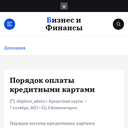
П
е
р
Бизнес и
е
Финансы
й
т
и
Домашняя
к
с
о
д
е
Порядок оплаты
р
кредитными картами
ж
и
shipitsin_admin
Кредитные карты
м
7 октября, 2023
0 Комментарии
о
м
у
Порядок оплаты кредитными картами