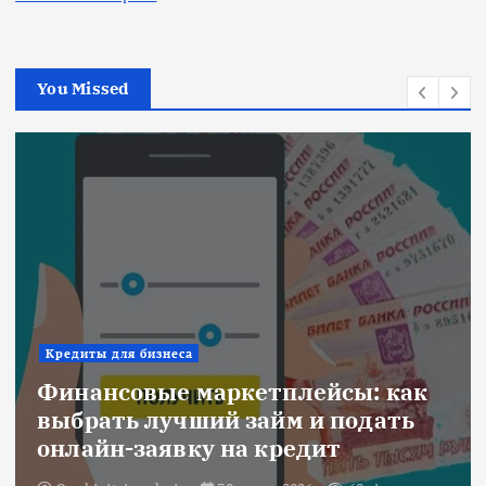
You Missed
Ипотека
ы: как
Военная ипотека для семь
одать
объединяем все льготы и
субсидии