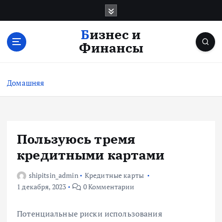
П
е
р
Бизнес и
е
Финансы
й
т
и
Домашняя
к
с
о
д
е
Пользуюсь тремя
р
кредитными картами
ж
и
shipitsin_admin
Кредитные карты
м
1 декабря, 2023
0 Комментарии
о
м
у
Потенциальные риски использования