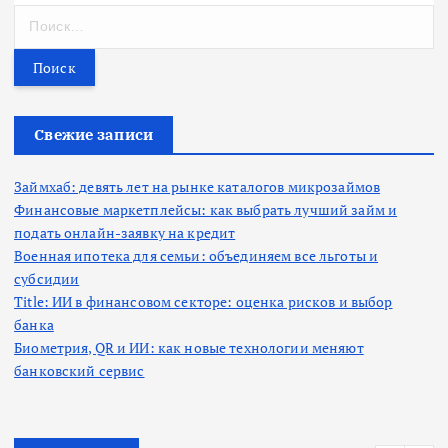
Н
а
й
т
и
:
Свежие записи
Займхаб: девять лет на рынке каталогов микрозаймов
Финансовые маркетплейсы: как выбрать лучший займ и
подать онлайн-заявку на кредит
Военная ипотека для семьи: объединяем все льготы и
субсидии
Title: ИИ в финансовом секторе: оценка рисков и выбор
банка
Биометрия, QR и ИИ: как новые технологии меняют
банковский сервис