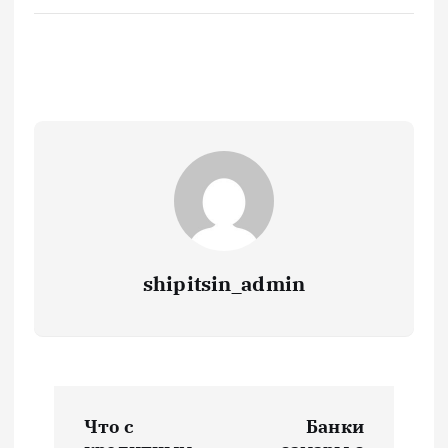
shipitsin_admin
Н
Что с
Банки