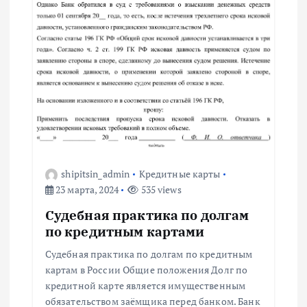
о
з
а
п
и
с
shipitsin_admin
Кредитные карты
23 марта, 2024
535 views
я
Судебная практика по долгам
м
по кредитным картами
Судебная практика по долгам по кредитным
картам в России Общие положения Долг по
кредитной карте является имущественным
обязательством заёмщика перед банком. Банк