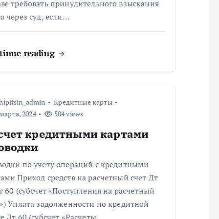
аве требовать принудительного взыскания
а через суд, если…
tinue reading
hipitsin_admin
Кредитные карты
марта, 2024
504 views
счет кредитными картами
оводки
водки по учету операций с кредитными
ами Приход средств на расчетный счет Дт
т 60 (субсчет «Поступления на расчетный
т») Уплата задолженности по кредитной
е Дт 60 (субсчет «Расчеты…