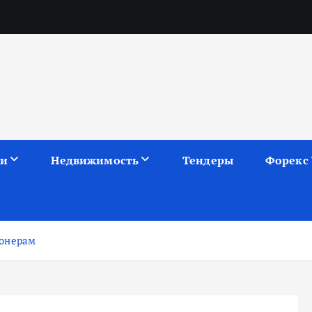
ии
Недвижимость
Тендеры
Форекс
ионерам