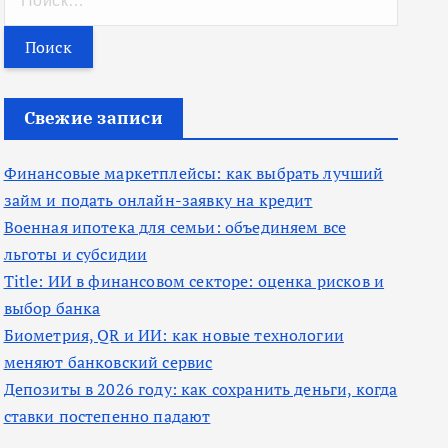
а
й
т
и
Свежие записи
:
Финансовые маркетплейсы: как выбрать лучший
займ и подать онлайн-заявку на кредит
Военная ипотека для семьи: объединяем все
льготы и субсидии
Title: ИИ в финансовом секторе: оценка рисков и
выбор банка
Биометрия, QR и ИИ: как новые технологии
меняют банковский сервис
Депозиты в 2026 году: как сохранить деньги, когда
ставки постепенно падают